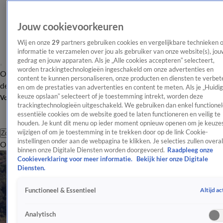
Jouw cookievoorkeuren
Wij en onze
29
partners gebruiken cookies en vergelijkbare technieken 
informatie te verzamelen over jou als gebruiker van onze website(s), jou
gedrag en jouw apparaten. Als je „Alle cookies accepteren” selecteert,
worden trackingtechnologieën ingeschakeld om onze advertenties en
Overzicht
Afleveringen
Tip
Entertainment
BN'ers
TV
Crime
Algemeen
content te kunnen personaliseren, onze producten en diensten te verbet
de redactie
Nieuwsbrief
en om de prestaties van advertenties en content te meten. Als je „Huidi
keuze opslaan” selecteert of je toestemming intrekt, worden deze
Volg Shownieuws
trackingtechnologieën uitgeschakeld. We gebruiken dan enkel functionel
essentiële cookies om de website goed te laten functioneren en veilig te
houden. Je kunt dit menu op ieder moment opnieuw openen om je keuzes
wijzigen of om je toestemming in te trekken door op de link Cookie-
Zoeken
instellingen onder aan de webpagina te klikken. Je selecties zullen overal
Overzicht
Entertainment
Spraakmakend
Reality
Crime
Video's
Afl
binnen onze Digitale Diensten worden doorgevoerd.
Raadpleeg onze
Cookieverklaring voor meer informatie.
Bekijk hier onze Digitale
Diensten.
Altijd ac
Functioneel & Essentieel
Analytisch