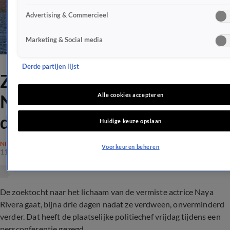
Advertising & Commercieel
Marketing & Social media
Derde partijen lijst
Zoektocht naar lichaam
Naya Rivera kan nog dagen
Alle cookies accepteren
duren
Huidige keuze opslaan
NIEUWS
Voorkeuren beheren
11 juli 2020, 10:03
De zoektocht naar het lichaam van de vermiste actrice Naya
Rivera gaat, bijna drie dagen nadat ze verdween, onverminderd
verder. Dat heeft de plaatselijke politiechef vrijdag tijdens een
persconferentie gezegd.