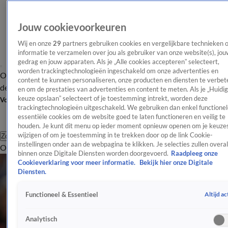
Jouw cookievoorkeuren
Wij en onze
29
partners gebruiken cookies en vergelijkbare technieken 
informatie te verzamelen over jou als gebruiker van onze website(s), jou
gedrag en jouw apparaten. Als je „Alle cookies accepteren” selecteert,
worden trackingtechnologieën ingeschakeld om onze advertenties en
Overzicht
Afleveringen
Tip
Entertainment
BN'ers
TV
Crime
Algemeen
content te kunnen personaliseren, onze producten en diensten te verbet
de redactie
Nieuwsbrief
en om de prestaties van advertenties en content te meten. Als je „Huidi
keuze opslaan” selecteert of je toestemming intrekt, worden deze
Volg Shownieuws
trackingtechnologieën uitgeschakeld. We gebruiken dan enkel functionel
essentiële cookies om de website goed te laten functioneren en veilig te
houden. Je kunt dit menu op ieder moment opnieuw openen om je keuzes
wijzigen of om je toestemming in te trekken door op de link Cookie-
Zoeken
instellingen onder aan de webpagina te klikken. Je selecties zullen overal
Overzicht
Entertainment
Spraakmakend
Reality
Crime
Video's
Afl
binnen onze Digitale Diensten worden doorgevoerd.
Raadpleeg onze
Cookieverklaring voor meer informatie.
Bekijk hier onze Digitale
Diensten.
Altijd ac
Functioneel & Essentieel
Analytisch