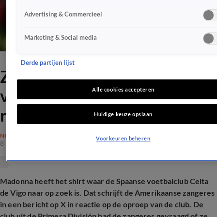
Advertising & Commercieel
Marketing & Social media
Derde partijen lijst
Zoektocht naar oud
voetbalshirt leidt
Alle cookies accepteren
rechtstreeks naar Madonna
Huidige keuze opslaan
NIEUWS
Voorkeuren beheren
8 mrt 2026, 16:26
Madonna heeft het shirt waar de Spaanse voetbalclub Celta
de Vigo naar op zoek is. Dat schrijft de Amerikaanse zangeres
in een bericht op X in reactie op de oproep van de club. De
club uit de Primera División had de zangeres gevraagd of ze