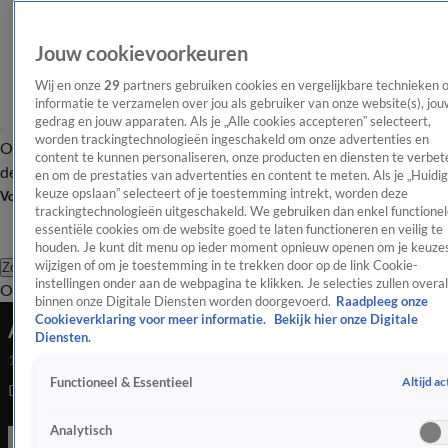
Jouw cookievoorkeuren
Wij en onze
29
partners gebruiken cookies en vergelijkbare technieken 
informatie te verzamelen over jou als gebruiker van onze website(s), jou
gedrag en jouw apparaten. Als je „Alle cookies accepteren” selecteert,
worden trackingtechnologieën ingeschakeld om onze advertenties en
Overzicht
Afleveringen
Tip
Entertainment
BN'ers
TV
Crime
Algemeen
content te kunnen personaliseren, onze producten en diensten te verbet
de redactie
Nieuwsbrief
en om de prestaties van advertenties en content te meten. Als je „Huidi
keuze opslaan” selecteert of je toestemming intrekt, worden deze
Volg Shownieuws
trackingtechnologieën uitgeschakeld. We gebruiken dan enkel functionel
essentiële cookies om de website goed te laten functioneren en veilig te
houden. Je kunt dit menu op ieder moment opnieuw openen om je keuzes
wijzigen of om je toestemming in te trekken door op de link Cookie-
Zoeken
instellingen onder aan de webpagina te klikken. Je selecties zullen overal
Overzicht
Entertainment
Spraakmakend
Reality
Crime
Video's
Afl
binnen onze Digitale Diensten worden doorgevoerd.
Raadpleeg onze
Cookieverklaring voor meer informatie.
Bekijk hier onze Digitale
Afgevallen Django Wagner staat op podium
Diensten.
19 juli 2023, 14:46
Altijd ac
Functioneel & Essentieel
Django Wagner staat 22 kilo lichter op het podium.&#xA;
Analytisch