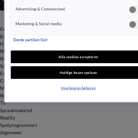
Advertising & Commercieel
Marketing & Social media
Categorieën
Entertainment
Derde partijen lijst
Nieuws
BN'ers
Alle cookies accepteren
Royalty
Songfestival
Evenementen
Huidige keuze opslaan
Crime
Misdaad
Voorkeuren beheren
Rechtszaken
TV
Spraakmakend
Reality
Spelprogramma's
Algemeen