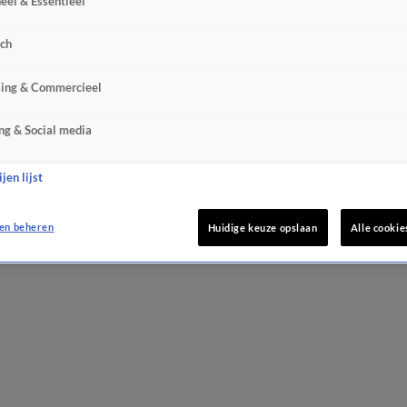
eel & Essentieel
sch
sing & Commercieel
ng & Social media
jen lijst
en beheren
Huidige keuze opslaan
Alle cookie