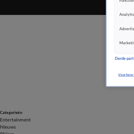
Function
Analyti
Adverti
Marketi
Derde parti
Voorkeur
Categorieën
Entertainment
Nieuws
BN'ers