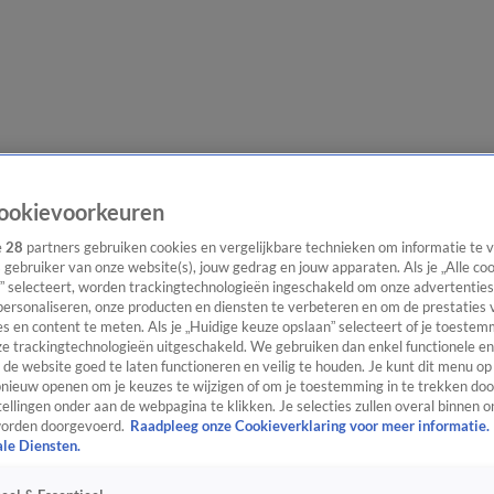
e redactie
Nieuwsbrief
ookievoorkeuren
e
28
partners gebruiken cookies en vergelijkbare technieken om informatie te
s gebruiker van onze website(s), jouw gedrag en jouw apparaten. Als je „Alle co
” selecteert, worden trackingtechnologieën ingeschakeld om onze advertenties
everingen
personaliseren, onze producten en diensten te verbeteren en om de prestaties 
s en content te meten. Als je „Huidige keuze opslaan” selecteert of je toestemm
e trackingtechnologieën uitgeschakeld. We gebruiken dan enkel functionele en
de website goed te laten functioneren en veilig te houden. Je kunt dit menu op
ieuw openen om je keuzes te wijzigen of om je toestemming in te trekken door
ellingen onder aan de webpagina te klikken. Je selecties zullen overal binnen o
orden doorgevoerd.
Raadpleeg onze Cookieverklaring voor meer informatie.
ale Diensten.