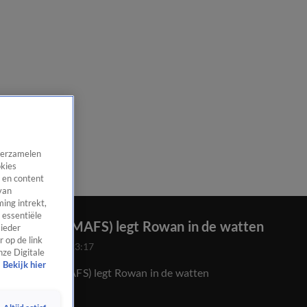
 verzamelen
okies
 en content
van
ing intrekt,
 essentiële
Astleigh (MAFS) legt Rowan in de watten
 ieder
 op de link
14 okt 2022, 23:17
nze Digitale
Bekijk hier
Astleigh (MAFS) legt Rowan in de watten