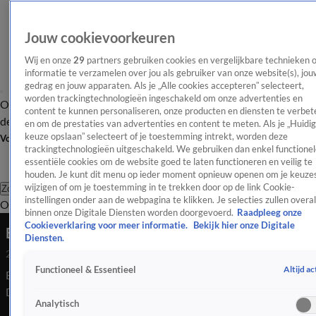
Jouw cookievoorkeuren
Wij en onze
29
partners gebruiken cookies en vergelijkbare technieken 
informatie te verzamelen over jou als gebruiker van onze website(s), jou
gedrag en jouw apparaten. Als je „Alle cookies accepteren” selecteert,
worden trackingtechnologieën ingeschakeld om onze advertenties en
Overzicht
Afleveringen
Tip
Entertainment
BN'ers
TV
Crime
Algemeen
content te kunnen personaliseren, onze producten en diensten te verbet
de redactie
Nieuwsbrief
en om de prestaties van advertenties en content te meten. Als je „Huidi
keuze opslaan” selecteert of je toestemming intrekt, worden deze
Volg Shownieuws
trackingtechnologieën uitgeschakeld. We gebruiken dan enkel functionel
essentiële cookies om de website goed te laten functioneren en veilig te
houden. Je kunt dit menu op ieder moment opnieuw openen om je keuzes
wijzigen of om je toestemming in te trekken door op de link Cookie-
Zoeken
instellingen onder aan de webpagina te klikken. Je selecties zullen overal
Overzicht
Entertainment
Spraakmakend
Reality
Crime
Video's
Afl
binnen onze Digitale Diensten worden doorgevoerd.
Raadpleeg onze
Cookieverklaring voor meer informatie.
Bekijk hier onze Digitale
Bibian Mentel na zware operatie weer thuis!
Diensten.
26 juli 2020, 05:17
Altijd ac
Functioneel & Essentieel
Bibian Mentel is een week na haar zware operatie weer thuis.
Dat meldt haar man Edwin Spee met enkele video's op
Analytisch
Facebook.