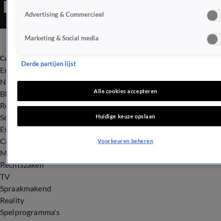
Advertising & Commercieel
Marketing & Social media
Categorieën
Derde partijen lijst
Entertainment
Nieuws
Alle cookies accepteren
BN'ers
Royalty
Songfestival
Huidige keuze opslaan
Evenementen
Crime
Voorkeuren beheren
Misdaad
Rechtszaken
TV
Spraakmakend
Reality
Spelprogramma's