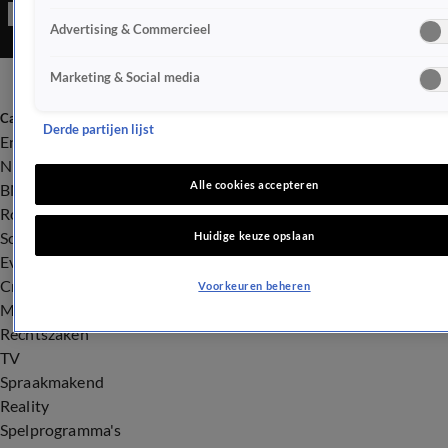
Advertising & Commercieel
Marketing & Social media
Categorieën
Derde partijen lijst
Entertainment
Nieuws
Alle cookies accepteren
BN'ers
Royalty
Songfestival
Huidige keuze opslaan
Evenementen
Crime
Voorkeuren beheren
Misdaad
Rechtszaken
TV
Spraakmakend
Reality
Spelprogramma's