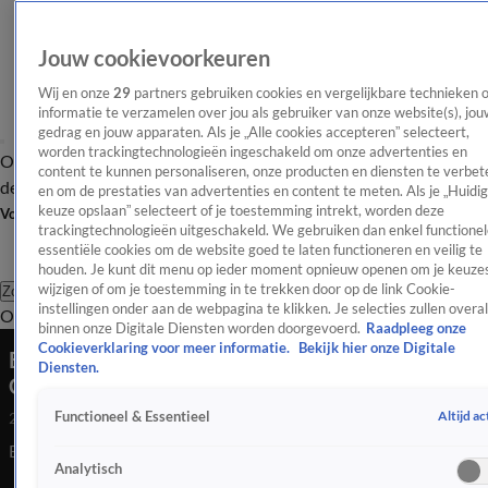
Jouw cookievoorkeuren
Wij en onze
29
partners gebruiken cookies en vergelijkbare technieken 
informatie te verzamelen over jou als gebruiker van onze website(s), jou
gedrag en jouw apparaten. Als je „Alle cookies accepteren” selecteert,
worden trackingtechnologieën ingeschakeld om onze advertenties en
Overzicht
Afleveringen
Tip
Entertainment
BN'ers
TV
Crime
Algemeen
content te kunnen personaliseren, onze producten en diensten te verbet
de redactie
Nieuwsbrief
en om de prestaties van advertenties en content te meten. Als je „Huidi
keuze opslaan” selecteert of je toestemming intrekt, worden deze
Volg Shownieuws
trackingtechnologieën uitgeschakeld. We gebruiken dan enkel functionel
essentiële cookies om de website goed te laten functioneren en veilig te
houden. Je kunt dit menu op ieder moment opnieuw openen om je keuzes
wijzigen of om je toestemming in te trekken door op de link Cookie-
Zoeken
instellingen onder aan de webpagina te klikken. Je selecties zullen overal
Overzicht
Entertainment
Spraakmakend
Reality
Crime
Video's
Afl
binnen onze Digitale Diensten worden doorgevoerd.
Raadpleeg onze
Cookieverklaring voor meer informatie.
Bekijk hier onze Digitale
Bram Krikke danst wat af met B&B Vol Liefde-
Diensten.
Claudia
Altijd ac
Functioneel & Essentieel
28 juli 2023, 16:52
Bram danst energetisch met B&B vol liefde-ster Claudia
Analytisch