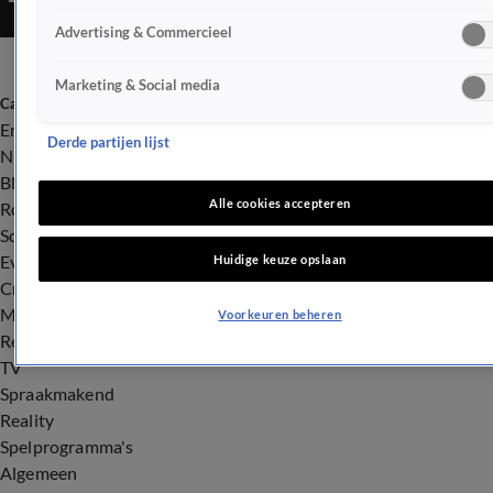
Advertising & Commercieel
Marketing & Social media
Categorieën
Entertainment
Derde partijen lijst
Nieuws
BN'ers
Alle cookies accepteren
Royalty
Songfestival
Evenementen
Huidige keuze opslaan
Crime
Misdaad
Voorkeuren beheren
Rechtszaken
TV
Spraakmakend
Reality
Spelprogramma's
Algemeen