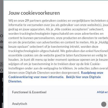
Jouw cookievoorkeuren
Wij en onze
29
partners gebruiken cookies en vergelijkbare technieken 
informatie te verzamelen over jou als gebruiker van onze website(s), jou
gedrag en jouw apparaten. Als je „Alle cookies accepteren” selecteert,
worden trackingtechnologieën ingeschakeld om onze advertenties en
Overzicht
Afleveringen
Tip
Entertainment
BN'ers
TV
Crime
Algemeen
content te kunnen personaliseren, onze producten en diensten te verbet
de redactie
Nieuwsbrief
en om de prestaties van advertenties en content te meten. Als je „Huidi
keuze opslaan” selecteert of je toestemming intrekt, worden deze
Volg Shownieuws
trackingtechnologieën uitgeschakeld. We gebruiken dan enkel functionel
essentiële cookies om de website goed te laten functioneren en veilig te
houden. Je kunt dit menu op ieder moment opnieuw openen om je keuzes
wijzigen of om je toestemming in te trekken door op de link Cookie-
Zoeken
instellingen onder aan de webpagina te klikken. Je selecties zullen overal
Overzicht
Entertainment
Spraakmakend
Reality
Crime
Video's
Afl
binnen onze Digitale Diensten worden doorgevoerd.
Raadpleeg onze
Cookieverklaring voor meer informatie.
Bekijk hier onze Digitale
De leukste momenten van De 538 Ochtendshow
Diensten.
4 juni 2024, 10:21
Altijd ac
Functioneel & Essentieel
De leukste momenten van De 538 Ochtendshow
Analytisch