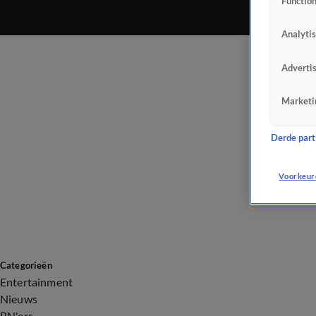
Function
Analyti
Adverti
Marketi
Derde parti
Voorkeur
Categorieën
Entertainment
Nieuws
BN'ers