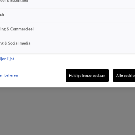
eel & Essentieel
sch
sing & Commercieel
ng & Social media
jen lijst
en beheren
Huidige keuze opslaan
Alle cookie