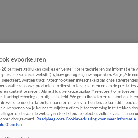
e redactie
Nieuwsbrief
ookievoorkeuren
e
28
partners gebruiken cookies en vergelijkbare technieken om informatie te
s gebruiker van onze website(s), jouw gedrag en jouw apparaten. Als je „Alle co
” selecteert, worden trackingtechnologieën ingeschakeld om onze advertenties
everingen
personaliseren, onze producten en diensten te verbeteren en om de prestaties 
s en content te meten. Als je „Huidige keuze opslaan” selecteert of je toestemm
e trackingtechnologieën uitgeschakeld. We gebruiken dan enkel functionele en
de website goed te laten functioneren en veilig te houden. Je kunt dit menu op
ieuw openen om je keuzes te wijzigen of om je toestemming in te trekken door
ellingen onder aan de webpagina te klikken. Je selecties zullen overal binnen o
orden doorgevoerd.
Raadpleeg onze Cookieverklaring voor meer informatie.
ale Diensten.