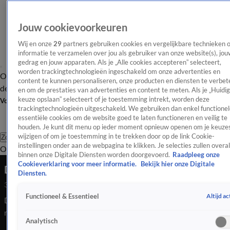
Jouw cookievoorkeuren
Wij en onze
29
partners gebruiken cookies en vergelijkbare technieken 
informatie te verzamelen over jou als gebruiker van onze website(s), jou
gedrag en jouw apparaten. Als je „Alle cookies accepteren” selecteert,
worden trackingtechnologieën ingeschakeld om onze advertenties en
Overzicht
Afleveringen
Tip
Entertainment
BN'ers
TV
Crime
Algemeen
content te kunnen personaliseren, onze producten en diensten te verbet
de redactie
Nieuwsbrief
en om de prestaties van advertenties en content te meten. Als je „Huidi
keuze opslaan” selecteert of je toestemming intrekt, worden deze
Volg Shownieuws
trackingtechnologieën uitgeschakeld. We gebruiken dan enkel functionel
essentiële cookies om de website goed te laten functioneren en veilig te
houden. Je kunt dit menu op ieder moment opnieuw openen om je keuzes
wijzigen of om je toestemming in te trekken door op de link Cookie-
Zoeken
instellingen onder aan de webpagina te klikken. Je selecties zullen overal
Overzicht
Entertainment
Spraakmakend
Reality
Crime
Video's
Afl
binnen onze Digitale Diensten worden doorgevoerd.
Raadpleeg onze
Cookieverklaring voor meer informatie.
Bekijk hier onze Digitale
Djarno Hofland in Opsporing Verzocht
Diensten.
30 juli 2020, 19:54
Altijd ac
Functioneel & Essentieel
De neef en tourmanager van André Hazes, Djarno Hofland is
net als andere bekende Nederlanders slachtoffer van de
Analytisch
gewelddadige Rolex-bende, meldt De Telegraaf. Dinsdag werd