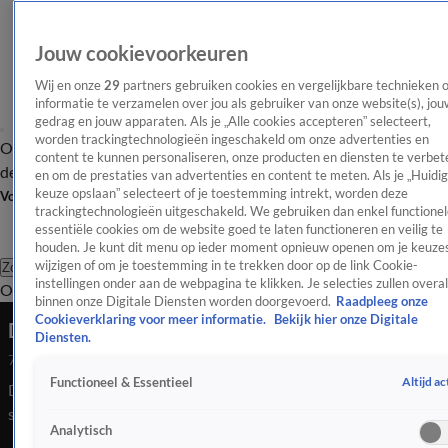
Jouw cookievoorkeuren
Wij en onze
29
partners gebruiken cookies en vergelijkbare technieken 
informatie te verzamelen over jou als gebruiker van onze website(s), jou
gedrag en jouw apparaten. Als je „Alle cookies accepteren” selecteert,
worden trackingtechnologieën ingeschakeld om onze advertenties en
Overzicht
Afleveringen
Tip
Entertainment
BN'ers
TV
Crime
Algemeen
content te kunnen personaliseren, onze producten en diensten te verbet
de redactie
Nieuwsbrief
en om de prestaties van advertenties en content te meten. Als je „Huidi
keuze opslaan” selecteert of je toestemming intrekt, worden deze
Volg Shownieuws
trackingtechnologieën uitgeschakeld. We gebruiken dan enkel functionel
essentiële cookies om de website goed te laten functioneren en veilig te
houden. Je kunt dit menu op ieder moment opnieuw openen om je keuzes
wijzigen of om je toestemming in te trekken door op de link Cookie-
Zoeken
instellingen onder aan de webpagina te klikken. Je selecties zullen overal
Overzicht
Entertainment
Spraakmakend
Reality
Crime
Video's
Afl
binnen onze Digitale Diensten worden doorgevoerd.
Raadpleeg onze
Cookieverklaring voor meer informatie.
Bekijk hier onze Digitale
Donny en Dave over hun liefdespartners
Diensten.
7 juni 2023, 07:53
Altijd ac
Functioneel & Essentieel
Donny vertelt waarom hij zijn vriendin nog buiten de
schijnwerpers houdt en stapt Dave in het huwelijksbootje?
Analytisch