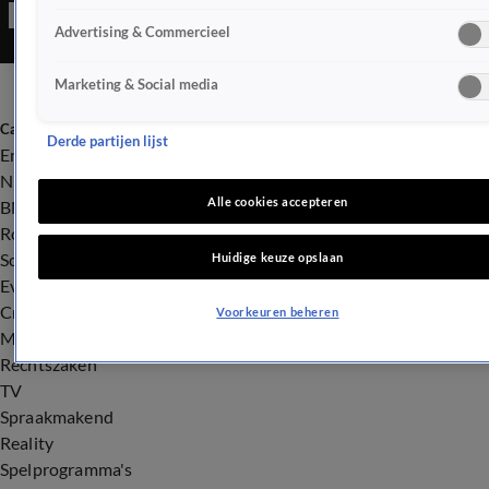
Advertising & Commercieel
Marketing & Social media
Categorieën
Derde partijen lijst
Entertainment
Nieuws
Alle cookies accepteren
BN'ers
Royalty
Songfestival
Huidige keuze opslaan
Evenementen
Crime
Voorkeuren beheren
Misdaad
Rechtszaken
TV
Spraakmakend
Reality
Spelprogramma's