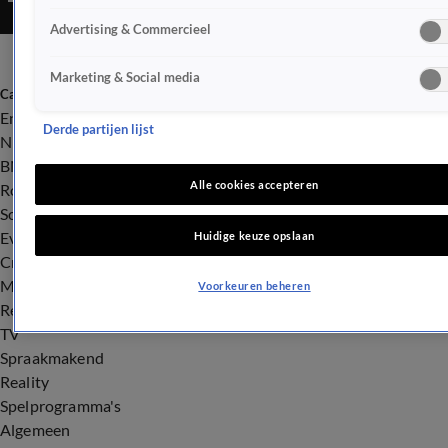
Advertising & Commercieel
Marketing & Social media
Categorieën
Entertainment
Derde partijen lijst
Nieuws
BN'ers
Alle cookies accepteren
Royalty
Songfestival
Evenementen
Huidige keuze opslaan
Crime
Misdaad
Voorkeuren beheren
Rechtszaken
TV
Spraakmakend
Reality
Spelprogramma's
Algemeen