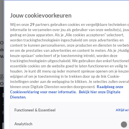
Jouw cookievoorkeuren
Wij en onze
29
partners gebruiken cookies en vergelijkbare technieken 
informatie te verzamelen over jou als gebruiker van onze website(s), jou
gedrag en jouw apparaten. Als je „Alle cookies accepteren” selecteert,
worden trackingtechnologieën ingeschakeld om onze advertenties en
Overzicht
Afleveringen
Tip
Entertainment
BN'ers
TV
Crime
Algemeen
content te kunnen personaliseren, onze producten en diensten te verbet
de redactie
Nieuwsbrief
en om de prestaties van advertenties en content te meten. Als je „Huidi
keuze opslaan” selecteert of je toestemming intrekt, worden deze
Volg Shownieuws
trackingtechnologieën uitgeschakeld. We gebruiken dan enkel functionel
essentiële cookies om de website goed te laten functioneren en veilig te
houden. Je kunt dit menu op ieder moment opnieuw openen om je keuzes
wijzigen of om je toestemming in te trekken door op de link Cookie-
Zoeken
instellingen onder aan de webpagina te klikken. Je selecties zullen overal
Overzicht
Entertainment
Spraakmakend
Reality
Crime
Video's
Afl
binnen onze Digitale Diensten worden doorgevoerd.
Raadpleeg onze
Cookieverklaring voor meer informatie.
Bekijk hier onze Digitale
Eigen programma voor Michella en Louisa?
Diensten.
28 feb 2023, 19:16
Altijd ac
Functioneel & Essentieel
Eigen programma voor Michella en Louisa?
Analytisch