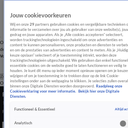
Jouw cookievoorkeuren
Wij en onze
29
partners gebruiken cookies en vergelijkbare technieken 
informatie te verzamelen over jou als gebruiker van onze website(s), jou
gedrag en jouw apparaten. Als je „Alle cookies accepteren” selecteert,
worden trackingtechnologieën ingeschakeld om onze advertenties en
Overzicht
Afleveringen
Tip
Entertainment
BN'ers
TV
Crime
Algemeen
content te kunnen personaliseren, onze producten en diensten te verbet
de redactie
Nieuwsbrief
en om de prestaties van advertenties en content te meten. Als je „Huidi
keuze opslaan” selecteert of je toestemming intrekt, worden deze
Volg Shownieuws
trackingtechnologieën uitgeschakeld. We gebruiken dan enkel functionel
essentiële cookies om de website goed te laten functioneren en veilig te
houden. Je kunt dit menu op ieder moment opnieuw openen om je keuzes
wijzigen of om je toestemming in te trekken door op de link Cookie-
Zoeken
instellingen onder aan de webpagina te klikken. Je selecties zullen overal
Overzicht
Entertainment
Spraakmakend
Reality
Crime
Video's
Afl
binnen onze Digitale Diensten worden doorgevoerd.
Raadpleeg onze
Cookieverklaring voor meer informatie.
Bekijk hier onze Digitale
Fred van Leer geeft update vanuit ziekenhuis
Diensten.
16 juni 2024, 17:22
Altijd ac
Functioneel & Essentieel
Fred van Leer geeft update vanuit ziekenhuis
Analytisch