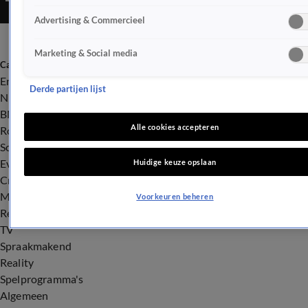
Advertising & Commercieel
Marketing & Social media
Categorieën
Entertainment
Derde partijen lijst
Nieuws
BN'ers
Alle cookies accepteren
Royalty
Songfestival
Evenementen
Huidige keuze opslaan
Crime
Misdaad
Voorkeuren beheren
Rechtszaken
TV
Spraakmakend
Reality
Spelprogramma's
Algemeen