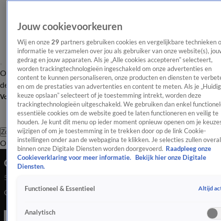
Jouw cookievoorkeuren
Wij en onze
29
partners gebruiken cookies en vergelijkbare technieken 
informatie te verzamelen over jou als gebruiker van onze website(s), jou
gedrag en jouw apparaten. Als je „Alle cookies accepteren” selecteert,
worden trackingtechnologieën ingeschakeld om onze advertenties en
Overzicht
Afleveringen
Tip
Entertainment
BN'ers
TV
Crime
Algemeen
content te kunnen personaliseren, onze producten en diensten te verbet
de redactie
Nieuwsbrief
en om de prestaties van advertenties en content te meten. Als je „Huidi
keuze opslaan” selecteert of je toestemming intrekt, worden deze
Volg Shownieuws
trackingtechnologieën uitgeschakeld. We gebruiken dan enkel functionel
essentiële cookies om de website goed te laten functioneren en veilig te
houden. Je kunt dit menu op ieder moment opnieuw openen om je keuzes
wijzigen of om je toestemming in te trekken door op de link Cookie-
Zoeken
instellingen onder aan de webpagina te klikken. Je selecties zullen overal
Overzicht
Entertainment
Spraakmakend
Reality
Crime
Video's
Afl
binnen onze Digitale Diensten worden doorgevoerd.
Raadpleeg onze
Cookieverklaring voor meer informatie.
Bekijk hier onze Digitale
GEFELICITEERD! Bart Ettekoven 50 jaar
Diensten.
5 mrt 2022, 22:52
Altijd ac
Functioneel & Essentieel
GEFELICITEERD! Bart Ettekoven 50 jaar
Analytisch