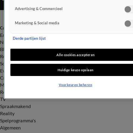
Advertising & Commercieel
Marketing & Social media
Categorieën
Entertainment
Derde partijen lijst
Nieuws
BN'ers
Alle cookies accepteren
Royalty
Songfestival
Evenementen
Huidige keuze opslaan
Crime
Misdaad
Voorkeuren beheren
Rechtszaken
TV
Spraakmakend
Reality
Spelprogramma's
Algemeen