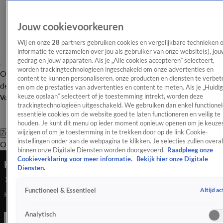
Jouw cookievoorkeuren
Wij en onze
28
partners gebruiken cookies en vergelijkbare technieken 
informatie te verzamelen over jou als gebruiker van onze website(s), jou
gedrag en jouw apparaten. Als je „Alle cookies accepteren” selecteert,
worden trackingtechnologieën ingeschakeld om onze advertenties en
Overzicht
Afleveringen
Tip
Entertainment
BN'ers
TV
Crime
Algemeen
content te kunnen personaliseren, onze producten en diensten te verbet
de redactie
Nieuwsbrief
en om de prestaties van advertenties en content te meten. Als je „Huidi
keuze opslaan” selecteert of je toestemming intrekt, worden deze
Volg Shownieuws
trackingtechnologieën uitgeschakeld. We gebruiken dan enkel functionel
essentiële cookies om de website goed te laten functioneren en veilig te
houden. Je kunt dit menu op ieder moment opnieuw openen om je keuzes
wijzigen of om je toestemming in te trekken door op de link Cookie-
Zoeken
instellingen onder aan de webpagina te klikken. Je selecties zullen overal
Overzicht
Entertainment
Spraakmakend
Reality
Crime
Video's
Afl
binnen onze Digitale Diensten worden doorgevoerd.
Raadpleeg onze
Cookieverklaring voor meer informatie.
Bekijk hier onze Digitale
Hélène Hendriks geeft rondleiding door Zeist
Diensten.
18 mei 2021, 07:58
Altijd ac
Functioneel & Essentieel
Hélène Hendriks geeft rondleiding door Zeist
Analytisch