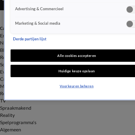
Advertising & Commercieel
Marketing & Social media
Categorieën
Entertainment
Derde partijen lijst
Nieuws
BN'ers
Alle cookies accepteren
Royalty
Songfestival
Evenementen
Huidige keuze opslaan
Crime
Misdaad
Voorkeuren beheren
Rechtszaken
TV
Spraakmakend
Reality
Spelprogramma's
Algemeen