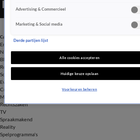
Advertising & Commercieel
Marketing & Social media
Categorieën
Derde partijen lijst
Entertainment
Nieuws
Alle cookies accepteren
BN'ers
Royalty
Songfestival
Huidige keuze opslaan
Evenementen
Crime
Voorkeuren beheren
Misdaad
Rechtszaken
TV
Spraakmakend
Reality
Spelprogramma's