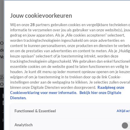
Jouw cookievoorkeuren
Wij en onze
28
partners gebruiken cookies en vergelijkbare technieken 
informatie te verzamelen over jou als gebruiker van onze website(s), jou
gedrag en jouw apparaten. Als je „Alle cookies accepteren” selecteert,
worden trackingtechnologieën ingeschakeld om onze advertenties en
Overzicht
Afleveringen
Tip
Entertainment
BN'ers
TV
Crime
Algemeen
content te kunnen personaliseren, onze producten en diensten te verbet
de redactie
Nieuwsbrief
en om de prestaties van advertenties en content te meten. Als je „Huidi
keuze opslaan” selecteert of je toestemming intrekt, worden deze
Volg Shownieuws
trackingtechnologieën uitgeschakeld. We gebruiken dan enkel functionel
essentiële cookies om de website goed te laten functioneren en veilig te
houden. Je kunt dit menu op ieder moment opnieuw openen om je keuzes
wijzigen of om je toestemming in te trekken door op de link Cookie-
Zoeken
instellingen onder aan de webpagina te klikken. Je selecties zullen overal
Overzicht
Entertainment
Spraakmakend
Reality
Crime
Video's
Afl
binnen onze Digitale Diensten worden doorgevoerd.
Raadpleeg onze
Cookieverklaring voor meer informatie.
Bekijk hier onze Digitale
Het is over en uit tussen Fidan Ekiz en Wierd
Diensten.
Duk
Altijd ac
Functioneel & Essentieel
28 feb 2023, 14:26
Het is over en uit tussen Fidan Ekiz en Wierd Duk
Analytisch