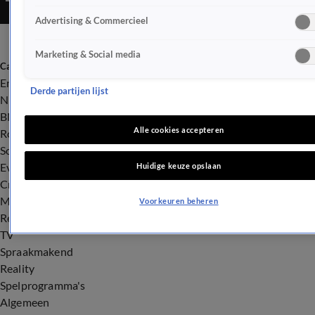
Advertising & Commercieel
Marketing & Social media
Categorieën
Entertainment
Derde partijen lijst
Nieuws
BN'ers
Alle cookies accepteren
Royalty
Songfestival
Evenementen
Huidige keuze opslaan
Crime
Misdaad
Voorkeuren beheren
Rechtszaken
TV
Spraakmakend
Reality
Spelprogramma's
Algemeen