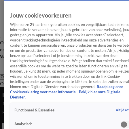
Jouw cookievoorkeuren
Wij en onze
29
partners gebruiken cookies en vergelijkbare technieken 
informatie te verzamelen over jou als gebruiker van onze website(s), jou
gedrag en jouw apparaten. Als je „Alle cookies accepteren” selecteert,
worden trackingtechnologieën ingeschakeld om onze advertenties en
Overzicht
Afleveringen
Tip
Entertainment
BN'ers
TV
Crime
Algemeen
content te kunnen personaliseren, onze producten en diensten te verbet
de redactie
Nieuwsbrief
en om de prestaties van advertenties en content te meten. Als je „Huidi
keuze opslaan” selecteert of je toestemming intrekt, worden deze
Volg Shownieuws
trackingtechnologieën uitgeschakeld. We gebruiken dan enkel functionel
essentiële cookies om de website goed te laten functioneren en veilig te
houden. Je kunt dit menu op ieder moment opnieuw openen om je keuzes
wijzigen of om je toestemming in te trekken door op de link Cookie-
Zoeken
instellingen onder aan de webpagina te klikken. Je selecties zullen overal
Overzicht
Entertainment
Spraakmakend
Reality
Crime
Video's
Afl
binnen onze Digitale Diensten worden doorgevoerd.
Raadpleeg onze
Cookieverklaring voor meer informatie.
Bekijk hier onze Digitale
Hommeles tussen Britney Spears en ex
Diensten.
11 aug 2022, 21:39
Altijd ac
Functioneel & Essentieel
Hommeles tussen Britney Spears en ex
Analytisch