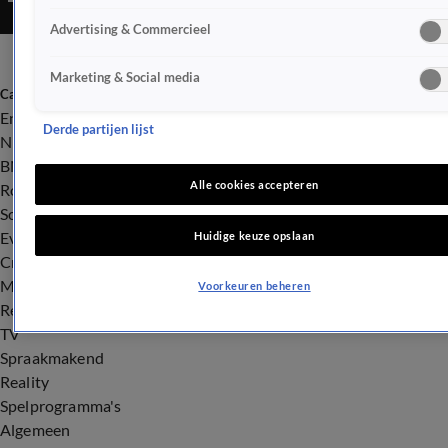
Advertising & Commercieel
Marketing & Social media
Categorieën
Entertainment
Derde partijen lijst
Nieuws
BN'ers
Alle cookies accepteren
Royalty
Songfestival
Evenementen
Huidige keuze opslaan
Crime
Misdaad
Voorkeuren beheren
Rechtszaken
TV
Spraakmakend
Reality
Spelprogramma's
Algemeen