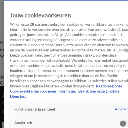
Jouw cookievoorkeuren
Wij en onze
28
partners gebruiken cookies en vergelijkbare technieken 
informatie te verzamelen over jou als gebruiker van onze website(s), jou
gedrag en jouw apparaten. Als je „Alle cookies accepteren” selecteert,
worden trackingtechnologieën ingeschakeld om onze advertenties en
Overzicht
Afleveringen
Tip
Entertainment
BN'ers
TV
Crime
Algemeen
content te kunnen personaliseren, onze producten en diensten te verbet
de redactie
Nieuwsbrief
en om de prestaties van advertenties en content te meten. Als je „Huidi
keuze opslaan” selecteert of je toestemming intrekt, worden deze
Volg Shownieuws
trackingtechnologieën uitgeschakeld. We gebruiken dan enkel functionel
essentiële cookies om de website goed te laten functioneren en veilig te
houden. Je kunt dit menu op ieder moment opnieuw openen om je keuzes
wijzigen of om je toestemming in te trekken door op de link Cookie-
Zoeken
instellingen onder aan de webpagina te klikken. Je selecties zullen overal
Overzicht
Entertainment
Spraakmakend
Reality
Crime
Video's
Afl
binnen onze Digitale Diensten worden doorgevoerd.
Raadpleeg onze
Cookieverklaring voor meer informatie.
Bekijk hier onze Digitale
JA/NEE met Gert Verhulst
Diensten.
14 jan 2022, 18:10
Altijd ac
Functioneel & Essentieel
JA/NEE met Gert Verhulst
Analytisch