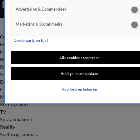
Advertising & Commercieel
Marketing & Social media
Categorieën
Derde partijen lijst
Entertainment
Nieuws
Alle cookies accepteren
BN'ers
Royalty
Songfestival
Huidige keuze opslaan
Evenementen
Crime
Voorkeuren beheren
Misdaad
Rechtszaken
TV
Spraakmakend
Reality
Spelprogramma's