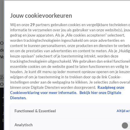
Jouw cookievoorkeuren
Wij en onze
29
partners gebruiken cookies en vergelijkbare technieken 
informatie te verzamelen over jou als gebruiker van onze website(s), jou
gedrag en jouw apparaten. Als je „Alle cookies accepteren” selecteert,
worden trackingtechnologieën ingeschakeld om onze advertenties en
Overzicht
Afleveringen
Tip
Entertainment
BN'ers
TV
Crime
Algemeen
content te kunnen personaliseren, onze producten en diensten te verbet
de redactie
Nieuwsbrief
en om de prestaties van advertenties en content te meten. Als je „Huidi
keuze opslaan” selecteert of je toestemming intrekt, worden deze
Volg Shownieuws
trackingtechnologieën uitgeschakeld. We gebruiken dan enkel functionel
essentiële cookies om de website goed te laten functioneren en veilig te
houden. Je kunt dit menu op ieder moment opnieuw openen om je keuzes
wijzigen of om je toestemming in te trekken door op de link Cookie-
Zoeken
instellingen onder aan de webpagina te klikken. Je selecties zullen overal
Overzicht
Entertainment
Spraakmakend
Reality
Crime
Video's
Afl
binnen onze Digitale Diensten worden doorgevoerd.
Raadpleeg onze
Cookieverklaring voor meer informatie.
Bekijk hier onze Digitale
Jennifer Lopez cancelt haar tour
Diensten.
2 juni 2024, 13:23
Altijd ac
Functioneel & Essentieel
Jennifer Lopez heeft haar fans flink laten schrikken nu ze heeft
besloten haar tour vroegtijdig te cancelen.
Analytisch