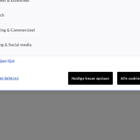
eel & Essentieel
sch
sing & Commercieel
ng & Social media
jen lijst
en beheren
Huidige keuze opslaan
Alle cookie