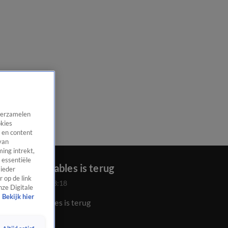
 verzamelen
okies
 en content
van
ing intrekt,
 essentiële
Les Misérables is terug
 ieder
 op de link
5 mrt 2023, 23:18
nze Digitale
Bekijk hier
Les Misérables is terug