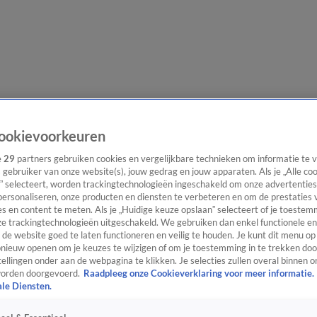
e redactie
Nieuwsbrief
ookievoorkeuren
e
29
partners gebruiken cookies en vergelijkbare technieken om informatie te
s gebruiker van onze website(s), jouw gedrag en jouw apparaten. Als je „Alle co
” selecteert, worden trackingtechnologieën ingeschakeld om onze advertenties
everingen
personaliseren, onze producten en diensten te verbeteren en om de prestaties 
s en content te meten. Als je „Huidige keuze opslaan” selecteert of je toestemm
e trackingtechnologieën uitgeschakeld. We gebruiken dan enkel functionele en
de website goed te laten functioneren en veilig te houden. Je kunt dit menu op
ieuw openen om je keuzes te wijzigen of om je toestemming in te trekken door
ellingen onder aan de webpagina te klikken. Je selecties zullen overal binnen o
orden doorgevoerd.
Raadpleeg onze Cookieverklaring voor meer informatie.
ale Diensten.