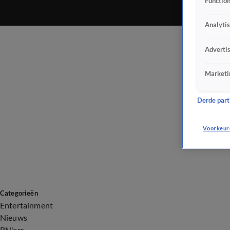
Function
Analyti
Adverti
Marketi
Derde parti
Voorkeur
Categorieën
Entertainment
Nieuws
BN'ers