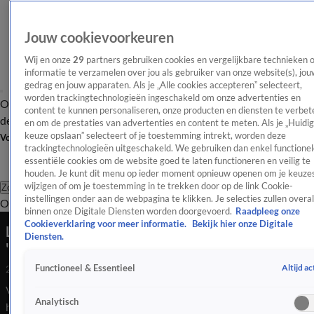
Jouw cookievoorkeuren
Wij en onze
29
partners gebruiken cookies en vergelijkbare technieken 
informatie te verzamelen over jou als gebruiker van onze website(s), jou
gedrag en jouw apparaten. Als je „Alle cookies accepteren” selecteert,
worden trackingtechnologieën ingeschakeld om onze advertenties en
Overzicht
Afleveringen
Tip
Entertainment
BN'ers
TV
Crime
Algemeen
content te kunnen personaliseren, onze producten en diensten te verbet
de redactie
Nieuwsbrief
en om de prestaties van advertenties en content te meten. Als je „Huidi
keuze opslaan” selecteert of je toestemming intrekt, worden deze
Volg Shownieuws
trackingtechnologieën uitgeschakeld. We gebruiken dan enkel functionel
essentiële cookies om de website goed te laten functioneren en veilig te
houden. Je kunt dit menu op ieder moment opnieuw openen om je keuzes
wijzigen of om je toestemming in te trekken door op de link Cookie-
Zoeken
instellingen onder aan de webpagina te klikken. Je selecties zullen overal
Overzicht
Entertainment
Spraakmakend
Reality
Crime
Video's
Afl
binnen onze Digitale Diensten worden doorgevoerd.
Raadpleeg onze
Cookieverklaring voor meer informatie.
Bekijk hier onze Digitale
Live met funX-DJ Jayh bij de FunX Awards:
Diensten.
'Sfeertje'
Altijd ac
Functioneel & Essentieel
26 mei 2023, 08:43
Vanavond waren de Funx Awards en ze vierde ook nog eens
Analytisch
het 10-jarige jubileum in de AFAS. &#xA;LIVE: Met funx DJ,