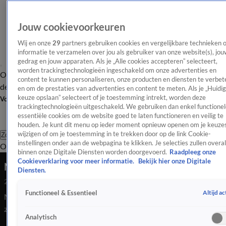
Jouw cookievoorkeuren
Wij en onze
29
partners gebruiken cookies en vergelijkbare technieken 
informatie te verzamelen over jou als gebruiker van onze website(s), jou
gedrag en jouw apparaten. Als je „Alle cookies accepteren” selecteert,
worden trackingtechnologieën ingeschakeld om onze advertenties en
Overzicht
Afleveringen
Tip
Entertainment
BN'ers
TV
Crime
Algemeen
content te kunnen personaliseren, onze producten en diensten te verbet
de redactie
Nieuwsbrief
en om de prestaties van advertenties en content te meten. Als je „Huidi
keuze opslaan” selecteert of je toestemming intrekt, worden deze
Volg Shownieuws
trackingtechnologieën uitgeschakeld. We gebruiken dan enkel functionel
essentiële cookies om de website goed te laten functioneren en veilig te
houden. Je kunt dit menu op ieder moment opnieuw openen om je keuzes
wijzigen of om je toestemming in te trekken door op de link Cookie-
Zoeken
instellingen onder aan de webpagina te klikken. Je selecties zullen overal
Overzicht
Entertainment
Spraakmakend
Reality
Crime
Video's
Afl
binnen onze Digitale Diensten worden doorgevoerd.
Raadpleeg onze
Cookieverklaring voor meer informatie.
Bekijk hier onze Digitale
Nienke Plas deelt schattige beelden van zoontje
Diensten.
29 apr 2023, 18:59
Altijd ac
Functioneel & Essentieel
Nienke Plas heeft op sociale media schattige beelden van haar
zoontje gedeeld.
Analytisch