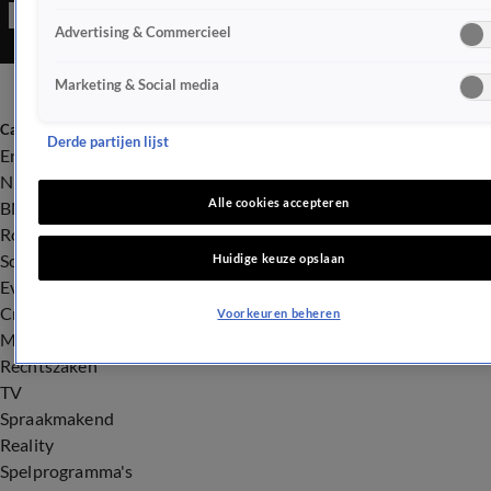
Advertising & Commercieel
Marketing & Social media
Categorieën
Derde partijen lijst
Entertainment
Nieuws
Alle cookies accepteren
BN'ers
Royalty
Songfestival
Huidige keuze opslaan
Evenementen
Crime
Voorkeuren beheren
Misdaad
Rechtszaken
TV
Spraakmakend
Reality
Spelprogramma's