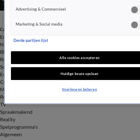
Advertising & Commercieel
Marketing & Social media
Categorieën
Entertainment
Derde partijen lijst
Nieuws
BN'ers
Alle cookies accepteren
Royalty
Songfestival
Evenementen
Huidige keuze opslaan
Crime
Misdaad
Voorkeuren beheren
Rechtszaken
TV
Spraakmakend
Reality
Spelprogramma's
Algemeen