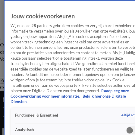
Jouw cookievoorkeuren
Wij en onze
28
partners gebruiken cookies en vergelijkbare technieken 
informatie te verzamelen over jou als gebruiker van onze website(s), jou
gedrag en jouw apparaten. Als je „Alle cookies accepteren” selecteert,
worden trackingtechnologieën ingeschakeld om onze advertenties en
Overzicht
Afleveringen
Tip
Entertainment
BN'ers
TV
Crime
Algemeen
content te kunnen personaliseren, onze producten en diensten te verbet
de redactie
Nieuwsbrief
en om de prestaties van advertenties en content te meten. Als je „Huidi
keuze opslaan” selecteert of je toestemming intrekt, worden deze
Volg Shownieuws
trackingtechnologieën uitgeschakeld. We gebruiken dan enkel functionel
essentiële cookies om de website goed te laten functioneren en veilig te
houden. Je kunt dit menu op ieder moment opnieuw openen om je keuzes
wijzigen of om je toestemming in te trekken door op de link Cookie-
Zoeken
instellingen onder aan de webpagina te klikken. Je selecties zullen overal
Overzicht
Entertainment
Spraakmakend
Reality
Crime
Video's
Afl
binnen onze Digitale Diensten worden doorgevoerd.
Raadpleeg onze
Cookieverklaring voor meer informatie.
Bekijk hier onze Digitale
Nieuw hoofdstuk in leven van André Hazes
Diensten.
12 nov 2022, 23:21
Altijd ac
Functioneel & Essentieel
Nieuw hoofdstuk in leven van André Hazes
Analytisch