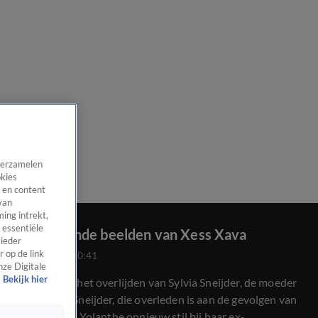
 verzamelen
okies
 en content
van
ing intrekt,
 essentiële
Ontroerende beelden van Xess Xava
 ieder
 op de link
20 juli 2023, 10:41
nze Digitale
Bekijk hier
Een week na het overlijden van Sylvia Sneijder, de moeder
van Wesley Sneijder, die overleden is aan de gevolgen van
kanker. Staat Yolanthe opnieuw stil bij haar ex-