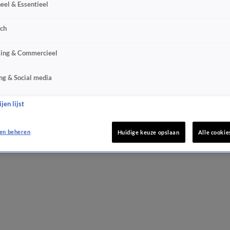
eel & Essentieel
sch
sing & Commercieel
ng & Social media
jen lijst
en beheren
Huidige keuze opslaan
Alle cookie