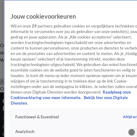
Jouw cookievoorkeuren
Wij en onze
29
partners gebruiken cookies en vergelijkbare technieken 
informatie te verzamelen over jou als gebruiker van onze website(s), jou
gedrag en jouw apparaten. Als je „Alle cookies accepteren” selecteert,
worden trackingtechnologieën ingeschakeld om onze advertenties en
Overzicht
Afleveringen
Tip
Entertainment
BN'ers
TV
Crime
Algemeen
content te kunnen personaliseren, onze producten en diensten te verbet
de redactie
Nieuwsbrief
en om de prestaties van advertenties en content te meten. Als je „Huidi
keuze opslaan” selecteert of je toestemming intrekt, worden deze
Volg Shownieuws
trackingtechnologieën uitgeschakeld. We gebruiken dan enkel functionel
essentiële cookies om de website goed te laten functioneren en veilig te
houden. Je kunt dit menu op ieder moment opnieuw openen om je keuzes
wijzigen of om je toestemming in te trekken door op de link Cookie-
Zoeken
instellingen onder aan de webpagina te klikken. Je selecties zullen overal
Overzicht
Entertainment
Spraakmakend
Reality
Crime
Video's
Afl
binnen onze Digitale Diensten worden doorgevoerd.
Raadpleeg onze
Cookieverklaring voor meer informatie.
Bekijk hier onze Digitale
Open Casa, een nieuw onlineprogramma van
Diensten.
Robbert Rodenburg
Altijd ac
Functioneel & Essentieel
28 juli 2023, 11:36
Het zou Maxime Meiland niets verbazen dat er een moment
Analytisch
komt waarop zij en haar familie stoppen met het maken van de