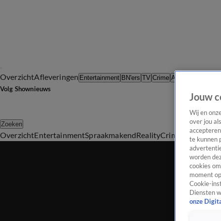
Overzicht
Afleveringen
Tip d
Entertainment
BN'ers
TV
Crime
Algemeen
Volg Shownieuws
Jouw c
Wij en onz
over jou al
Zoeken
accepteren
Overzicht
Entertainment
Spraakmakend
Reality
Crime
Video's
Afl
te kunnen 
advertentie
worden dez
cookies om 
moment opn
Cookie-inst
Diensten w
onze Digit