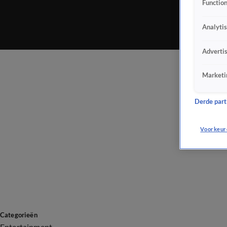
Function
Analyti
Adverti
Marketi
Derde parti
Voorkeur
Categorieën
Entertainment