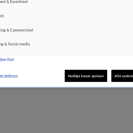
eel & Essentieel
sch
sing & Commercieel
ng & Social media
jen lijst
en beheren
Huidige keuze opslaan
Alle cookie