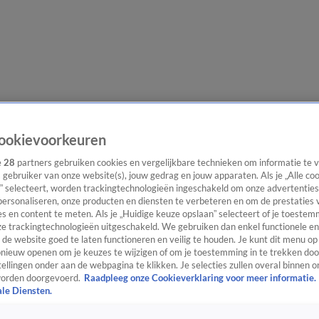
e redactie
Nieuwsbrief
ookievoorkeuren
e
28
partners gebruiken cookies en vergelijkbare technieken om informatie te
s gebruiker van onze website(s), jouw gedrag en jouw apparaten. Als je „Alle co
” selecteert, worden trackingtechnologieën ingeschakeld om onze advertenties
everingen
personaliseren, onze producten en diensten te verbeteren en om de prestaties 
s en content te meten. Als je „Huidige keuze opslaan” selecteert of je toestemm
e trackingtechnologieën uitgeschakeld. We gebruiken dan enkel functionele en
de website goed te laten functioneren en veilig te houden. Je kunt dit menu op
ieuw openen om je keuzes te wijzigen of om je toestemming in te trekken door
ellingen onder aan de webpagina te klikken. Je selecties zullen overal binnen o
orden doorgevoerd.
Raadpleeg onze Cookieverklaring voor meer informatie.
ale Diensten.