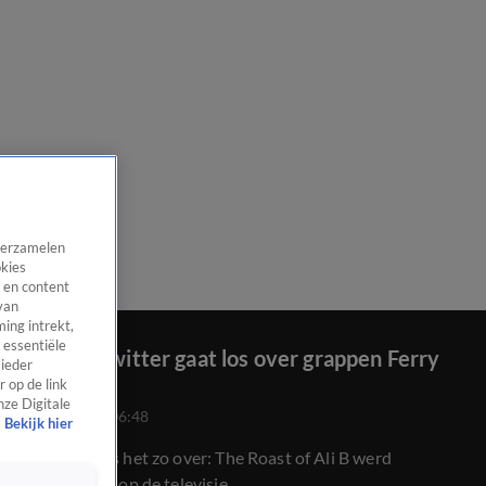
 verzamelen
okies
 en content
van
ing intrekt,
 essentiële
Pijnlijk: Twitter gaat los over grappen Ferry
 ieder
Doedens
 op de link
nze Digitale
26 juli 2020, 06:48
Bekijk hier
Vandaag was het zo over: The Roast of Ali B werd
uitgezonden op de televisie