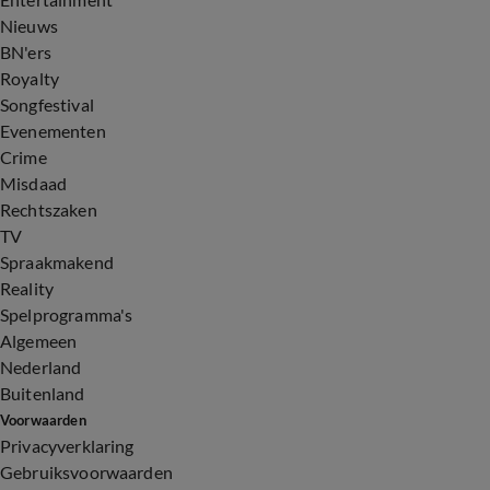
Nieuws
BN'ers
Royalty
Songfestival
Evenementen
Crime
Misdaad
Rechtszaken
TV
Spraakmakend
Reality
Spelprogramma's
Algemeen
Nederland
Buitenland
Voorwaarden
Privacyverklaring
Gebruiksvoorwaarden