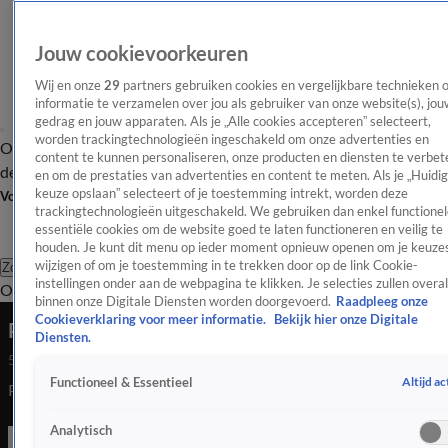
Jouw cookievoorkeuren
Wij en onze
29
partners gebruiken cookies en vergelijkbare technieken 
informatie te verzamelen over jou als gebruiker van onze website(s), jou
gedrag en jouw apparaten. Als je „Alle cookies accepteren” selecteert,
worden trackingtechnologieën ingeschakeld om onze advertenties en
Overzicht
Afleveringen
Tip
Entertainment
BN'ers
TV
Crime
Algemeen
content te kunnen personaliseren, onze producten en diensten te verbet
de redactie
Nieuwsbrief
en om de prestaties van advertenties en content te meten. Als je „Huidi
keuze opslaan” selecteert of je toestemming intrekt, worden deze
Volg Shownieuws
trackingtechnologieën uitgeschakeld. We gebruiken dan enkel functionel
essentiële cookies om de website goed te laten functioneren en veilig te
houden. Je kunt dit menu op ieder moment opnieuw openen om je keuzes
wijzigen of om je toestemming in te trekken door op de link Cookie-
Zoeken
instellingen onder aan de webpagina te klikken. Je selecties zullen overal
Overzicht
Entertainment
Spraakmakend
Reality
Crime
Video's
Afl
binnen onze Digitale Diensten worden doorgevoerd.
Raadpleeg onze
Cookieverklaring voor meer informatie.
Bekijk hier onze Digitale
Primeur vierde Misfit-film
Diensten.
5 aug 2022, 12:21
Altijd ac
Functioneel & Essentieel
Primeur vierde Misfit-film
Analytisch