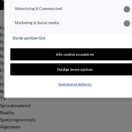
Advertising & Commercieel
Marketing & Social media
Categorieën
Entertainment
Derde partijen lijst
Nieuws
BN'ers
Alle cookies accepteren
Royalty
Songfestival
Evenementen
Huidige keuze opslaan
Crime
Misdaad
Voorkeuren beheren
Rechtszaken
TV
Spraakmakend
Reality
Spelprogramma's
Algemeen