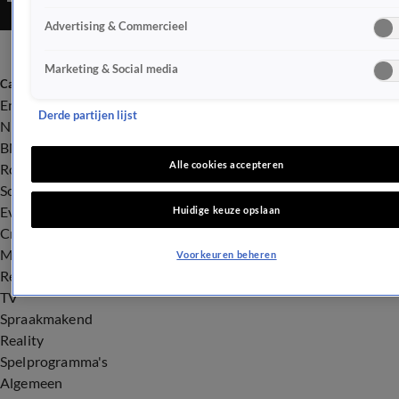
Advertising & Commercieel
Marketing & Social media
Categorieën
Entertainment
Derde partijen lijst
Nieuws
BN'ers
Alle cookies accepteren
Royalty
Songfestival
Evenementen
Huidige keuze opslaan
Crime
Misdaad
Voorkeuren beheren
Rechtszaken
TV
Spraakmakend
Reality
Spelprogramma's
Algemeen