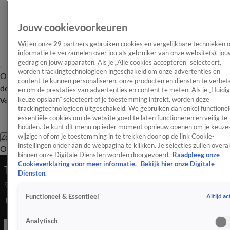
Jouw cookievoorkeuren
Wij en onze
29
partners gebruiken cookies en vergelijkbare technieken 
informatie te verzamelen over jou als gebruiker van onze website(s), jou
gedrag en jouw apparaten. Als je „Alle cookies accepteren” selecteert,
worden trackingtechnologieën ingeschakeld om onze advertenties en
Overzicht
Afleveringen
Tip
Entertainment
BN'ers
TV
Crime
Algemeen
content te kunnen personaliseren, onze producten en diensten te verbet
de redactie
Nieuwsbrief
en om de prestaties van advertenties en content te meten. Als je „Huidi
keuze opslaan” selecteert of je toestemming intrekt, worden deze
Volg Shownieuws
trackingtechnologieën uitgeschakeld. We gebruiken dan enkel functionel
essentiële cookies om de website goed te laten functioneren en veilig te
houden. Je kunt dit menu op ieder moment opnieuw openen om je keuzes
wijzigen of om je toestemming in te trekken door op de link Cookie-
Zoeken
instellingen onder aan de webpagina te klikken. Je selecties zullen overal
Overzicht
Entertainment
Spraakmakend
Reality
Crime
Video's
Afl
binnen onze Digitale Diensten worden doorgevoerd.
Raadpleeg onze
Cookieverklaring voor meer informatie.
Bekijk hier onze Digitale
Thom in gesprek met Erica Terpstra
Diensten.
9 juni 2022, 21:21
Altijd ac
Functioneel & Essentieel
Thom in gesprek met Erica Terpstra
Analytisch