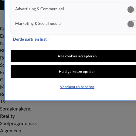
Advertising & Commercieel
Marketing & Social media
Categorieën
Entertainment
Derde partijen lijst
Nieuws
BN'ers
Alle cookies accepteren
Royalty
Songfestival
Evenementen
Huidige keuze opslaan
Crime
Misdaad
Voorkeuren beheren
Rechtszaken
TV
Spraakmakend
Reality
Spelprogramma's
Algemeen