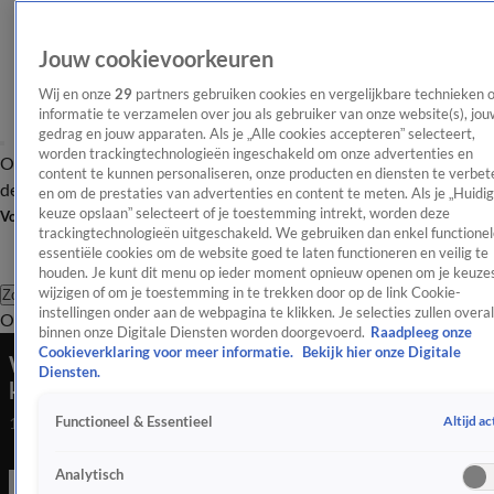
Jouw cookievoorkeuren
Wij en onze
29
partners gebruiken cookies en vergelijkbare technieken 
informatie te verzamelen over jou als gebruiker van onze website(s), jou
gedrag en jouw apparaten. Als je „Alle cookies accepteren” selecteert,
worden trackingtechnologieën ingeschakeld om onze advertenties en
Overzicht
Afleveringen
Tip
Entertainment
BN'ers
TV
Crime
Algemeen
content te kunnen personaliseren, onze producten en diensten te verbet
de redactie
Nieuwsbrief
en om de prestaties van advertenties en content te meten. Als je „Huidi
keuze opslaan” selecteert of je toestemming intrekt, worden deze
Volg Shownieuws
trackingtechnologieën uitgeschakeld. We gebruiken dan enkel functionel
essentiële cookies om de website goed te laten functioneren en veilig te
houden. Je kunt dit menu op ieder moment opnieuw openen om je keuzes
wijzigen of om je toestemming in te trekken door op de link Cookie-
Zoeken
instellingen onder aan de webpagina te klikken. Je selecties zullen overal
Overzicht
Entertainment
Spraakmakend
Reality
Crime
Video's
Afl
binnen onze Digitale Diensten worden doorgevoerd.
Raadpleeg onze
Cookieverklaring voor meer informatie.
Bekijk hier onze Digitale
We Want More-ster Ricardo (65) uit dip dankzij
Diensten.
kijkers
Altijd ac
Functioneel & Essentieel
13 aug 2020, 14:31
Analytisch