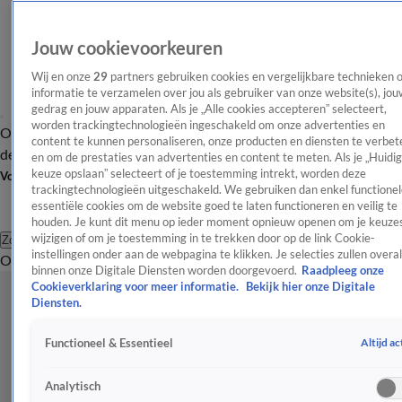
Jouw cookievoorkeuren
Wij en onze
29
partners gebruiken cookies en vergelijkbare technieken 
informatie te verzamelen over jou als gebruiker van onze website(s), jou
gedrag en jouw apparaten. Als je „Alle cookies accepteren” selecteert,
worden trackingtechnologieën ingeschakeld om onze advertenties en
Overzicht
Afleveringen
Tip
Entertainment
BN'ers
TV
Crime
Algemeen
content te kunnen personaliseren, onze producten en diensten te verbet
de redactie
Nieuwsbrief
en om de prestaties van advertenties en content te meten. Als je „Huidi
keuze opslaan” selecteert of je toestemming intrekt, worden deze
Volg Shownieuws
trackingtechnologieën uitgeschakeld. We gebruiken dan enkel functionel
essentiële cookies om de website goed te laten functioneren en veilig te
houden. Je kunt dit menu op ieder moment opnieuw openen om je keuzes
wijzigen of om je toestemming in te trekken door op de link Cookie-
Zoeken
instellingen onder aan de webpagina te klikken. Je selecties zullen overal
Overzicht
Entertainment
Spraakmakend
Reality
Crime
Video's
Afl
binnen onze Digitale Diensten worden doorgevoerd.
Raadpleeg onze
Cookieverklaring voor meer informatie.
Bekijk hier onze Digitale
Diensten.
Altijd ac
Functioneel & Essentieel
Analytisch