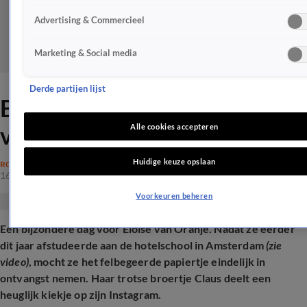
Advertising & Commercieel
Marketing & Social media
Derde partijen lijst
Bijzondere dag voor Eloise
van Oranje
Alle cookies accepteren
Huidige keuze opslaan
ROYALTY
16 mei 2025, 19:28
Voorkeuren beheren
Een bijzondere dag voor Eloise van Oranje. Nadat ze eerder
dit jaar afstudeerde aan de hotelschool in Amsterdam
(zie
video)
, mocht ze het felbegeerde papiertje eindelijk in
ontvangst nemen. Haar trotse broertje Claus deelt een
heuglijk kiekje op zijn Instagram.