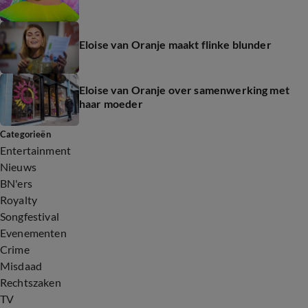
Eloise van Oranje maakt flinke blunder
Eloise van Oranje over samenwerking met
haar moeder
Categorieën
Entertainment
Nieuws
BN'ers
Royalty
Songfestival
Evenementen
Crime
Misdaad
Rechtszaken
TV