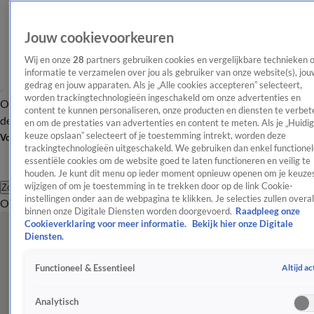
Jouw cookievoorkeuren
Wij en onze
28
partners gebruiken cookies en vergelijkbare technieken 
informatie te verzamelen over jou als gebruiker van onze website(s), jou
gedrag en jouw apparaten. Als je „Alle cookies accepteren” selecteert,
worden trackingtechnologieën ingeschakeld om onze advertenties en
Overzicht
Afleveringen
Tip
Entertainment
BN'ers
TV
Crime
Algemeen
content te kunnen personaliseren, onze producten en diensten te verbet
de redactie
Nieuwsbrief
en om de prestaties van advertenties en content te meten. Als je „Huidi
keuze opslaan” selecteert of je toestemming intrekt, worden deze
Volg Shownieuws
trackingtechnologieën uitgeschakeld. We gebruiken dan enkel functionel
essentiële cookies om de website goed te laten functioneren en veilig te
houden. Je kunt dit menu op ieder moment opnieuw openen om je keuzes
wijzigen of om je toestemming in te trekken door op de link Cookie-
Zoeken
instellingen onder aan de webpagina te klikken. Je selecties zullen overal
Overzicht
Entertainment
Spraakmakend
Reality
Crime
Video's
Afl
binnen onze Digitale Diensten worden doorgevoerd.
Raadpleeg onze
Cookieverklaring voor meer informatie.
Bekijk hier onze Digitale
Diensten.
Altijd ac
Functioneel & Essentieel
Analytisch