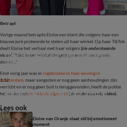
Betrapt
Vorige maand betrapte Eloise een klant die volgens haar een
blauwe jurk probeerde te stelen uit haar winkel. Op haar TikTok
deelt Eloise het verhaal met haar volgers
(zie onderstaande
Eloise van Oranje over klant die probeerde te 
video)
. "Niet in een winkel die geld genereert voor goede
stelen
doelen..."
Eind vorig jaar was er
ingebroken in haar woning in
1:12
Amsterdam
,
maar aangezien er nog geen aanhoudingen zijn
verricht en er nog geen buit is teruggevonden, heeft de politie
Inbraak-zaak Eloise van Oranje afgerond
het onderzoek
inmiddels afgerond
(zie onderstaande video)
.
Lees ook
1:09
Eloise van Oranje staat stil bij emotioneel
moment