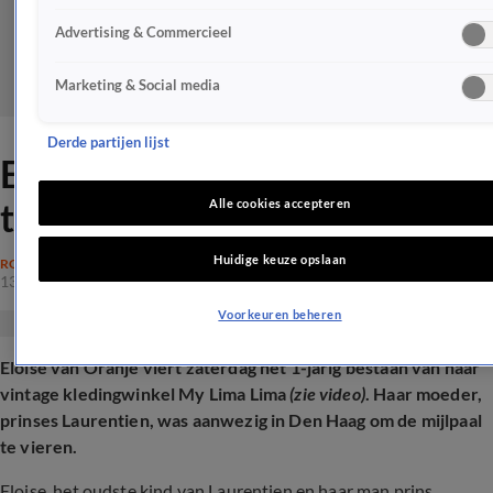
Advertising & Commercieel
Marketing & Social media
Derde partijen lijst
Eloise van Oranje heeft iets
te vieren
Alle cookies accepteren
Huidige keuze opslaan
ROYALTY
13 apr 2025, 14:01
Voorkeuren beheren
Eloise van Oranje viert zaterdag het 1-jarig bestaan van haar
vintage kledingwinkel My Lima Lima
(zie video)
. Haar moeder,
prinses Laurentien, was aanwezig in Den Haag om de mijlpaal
te vieren.
Eloise, het oudste kind van Laurentien en haar man prins