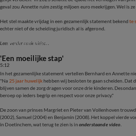
geval zou Annette ruim zestig miljoen euro meekrijgen. Wel is z
Het stel maakte vrijdag in een gezamenlijk statement bekend
te 
echter niet of de scheiding juridisch al is afgerond.
Prins Bernhard en prinses Annette zetten punt 
Lees verder na de video...
'Een moeilijke stap'
5:12
In het gezamenlijke statement vertellen Bernhard en Annette ni
"Na
25 jaar huwelijk
hebben wij besloten te gaan scheiden. Dat 
blijven samen de zorg dragen voor onze drie kinderen. Desondan
beroep op ieders begrip en respect voor onze privacy."
De zoon van prinses Margriet en Pieter van Vollenhoven trouwd
(2002), Samuel (2004) en Benjamin (2008). Het koppel vierde vor
in Doetinchem, wat terug te zien is in
onderstaande video
.