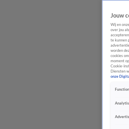
Jouw c
Wij en onz
over jou al
accepteren
te kunnen 
advertentie
worden dez
cookies om 
moment opn
Cookie-inst
Diensten w
onze Digit
Function
Analyti
Adverti