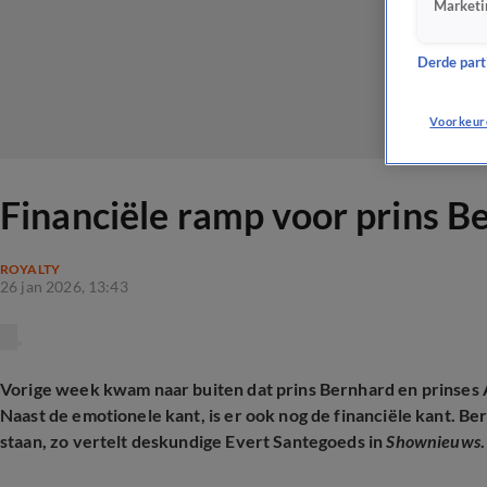
Marketi
Derde parti
Voorkeur
Financiële ramp voor prins B
ROYALTY
26 jan 2026, 13:43
Vorige week kwam naar buiten dat prins Bernhard en prinses
Naast de emotionele kant, is er ook nog de financiële kant. B
staan, zo vertelt deskundige Evert Santegoeds in
Shownieuws
.