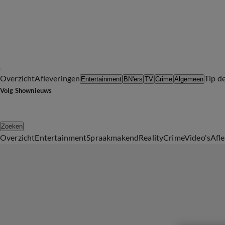
Overzicht
Afleveringen
Tip d
Entertainment
BN'ers
TV
Crime
Algemeen
Volg Shownieuws
Zoeken
Overzicht
Entertainment
Spraakmakend
Reality
Crime
Video's
Afl