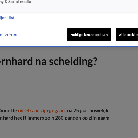
ng & Social media
jen lijst
en beheren
Huidige keuze opslaan
Alle cookie
ernhard na scheiding?
 Annette
uit elkaar zijn gegaan,
na 25 jaar huwelijk.
ernhard heeft immers zo'n 280 panden op zijn naam