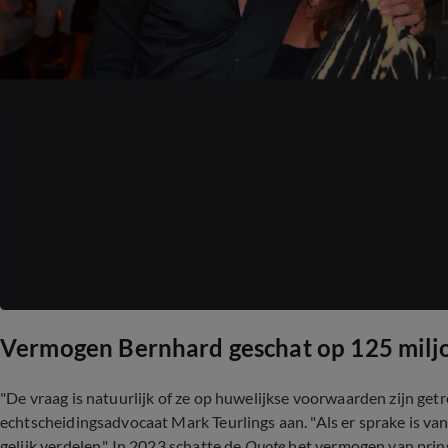
Vermogen Bernhard geschat op 125 milj
"De vraag is natuurlijk of ze op huwelijkse voorwaarden zijn ge
echtscheidingsadvocaat Mark Teurlings aan. "Als er sprake is v
gelijk verdelen." In 2023 schatte de
Quote
het vermogen van prins