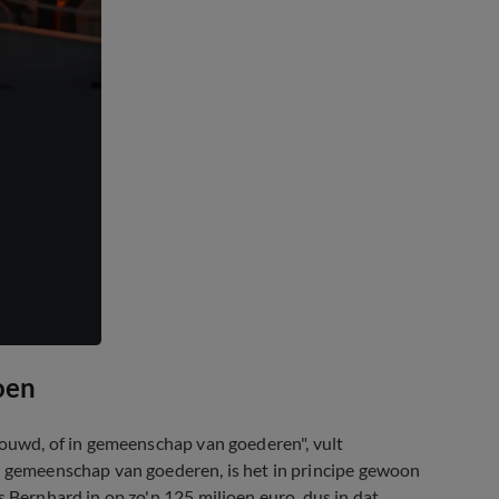
oen
trouwd, of in gemeenschap van goederen", vult
an gemeenschap van goederen, is het in principe gewoon
 Bernhard in op zo'n 125 miljoen euro, dus in dat