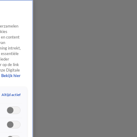
 verzamelen
okies
 en content
van
ing intrekt,
 essentiële
 ieder
 op de link
nze Digitale
Bekijk hier
Altijd actief