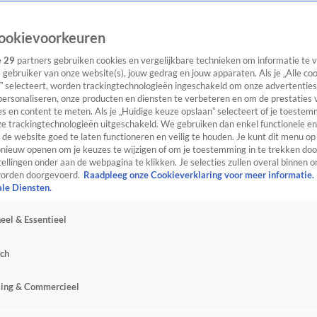
ookievoorkeuren
e
29
partners gebruiken cookies en vergelijkbare technieken om informatie te
s gebruiker van onze website(s), jouw gedrag en jouw apparaten. Als je „Alle co
” selecteert, worden trackingtechnologieën ingeschakeld om onze advertenties
personaliseren, onze producten en diensten te verbeteren en om de prestaties 
s en content te meten. Als je „Huidige keuze opslaan” selecteert of je toestemm
e trackingtechnologieën uitgeschakeld. We gebruiken dan enkel functionele en
de website goed te laten functioneren en veilig te houden. Je kunt dit menu op
ieuw openen om je keuzes te wijzigen of om je toestemming in te trekken door
ellingen onder aan de webpagina te klikken. Je selecties zullen overal binnen o
orden doorgevoerd.
Raadpleeg onze Cookieverklaring voor meer informatie.
ale Diensten.
eel & Essentieel
sch
sing & Commercieel