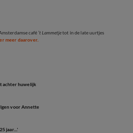
t Amsterdamse café
’t Lammetje
tot in de late uurtjes
ier meer daarover.
t achter huwelijk
olgen voor Annette
 jaar...'