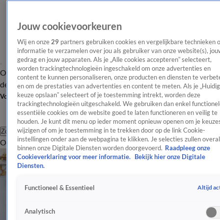
Jouw cookievoorkeuren
Wij en onze
29
partners gebruiken cookies en vergelijkbare technieken 
informatie te verzamelen over jou als gebruiker van onze website(s), jou
gedrag en jouw apparaten. Als je „Alle cookies accepteren” selecteert,
worden trackingtechnologieën ingeschakeld om onze advertenties en
Overzicht
Afleveringen
Tip
Entertainment
BN'ers
TV
Crime
Algemeen
content te kunnen personaliseren, onze producten en diensten te verbet
de redactie
Nieuwsbrief
en om de prestaties van advertenties en content te meten. Als je „Huidi
keuze opslaan” selecteert of je toestemming intrekt, worden deze
Volg Shownieuws
trackingtechnologieën uitgeschakeld. We gebruiken dan enkel functionel
essentiële cookies om de website goed te laten functioneren en veilig te
houden. Je kunt dit menu op ieder moment opnieuw openen om je keuzes
wijzigen of om je toestemming in te trekken door op de link Cookie-
Zoeken
instellingen onder aan de webpagina te klikken. Je selecties zullen overal
Overzicht
Entertainment
Spraakmakend
Reality
Crime
Video's
Afl
binnen onze Digitale Diensten worden doorgevoerd.
Raadpleeg onze
Cookieverklaring voor meer informatie.
Bekijk hier onze Digitale
Diensten.
Altijd ac
Functioneel & Essentieel
Analytisch