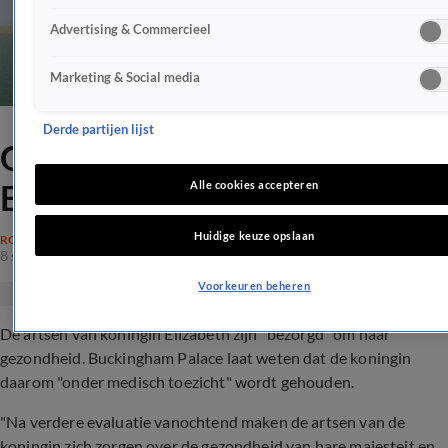
Advertising & Commercieel
Marketing & Social media
Derde partijen lijst
Grote zorgen over koningin
Elizabeth
Alle cookies accepteren
Huidige keuze opslaan
ROYALTY
8 sep 2022, 17:34
Voorkeuren beheren
De artsen van koningin Elizabeth zijn "bezorgd" om haar
gezondheid. Buckingham Palace laat weten dat de koningin
daarom "onder medisch toezicht" wordt gehouden.
"Na verdere evaluatie vanochtend maken de artsen van de
koningin zich zorgen over de gezondheid van hare majesteit en