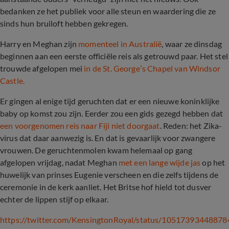
bedanken ze het publiek voor alle steun en waardering die ze
sinds hun bruiloft hebben gekregen.
Harry en Meghan zijn
momenteel in Australië
, waar ze dinsdag
beginnen aan een eerste officiële reis als getrouwd paar. Het stel
trouwde afgelopen mei
in de St. George’s Chapel van Windsor
Castle.
Er gingen al enige tijd geruchten dat er een nieuwe koninklijke
baby op komst zou zijn. Eerder zou een gids gezegd hebben dat
een voorgenomen reis naar Fiji niet doorgaat
. Reden: het Zika-
virus dat daar aanwezig is. En dat is gevaarlijk voor zwangere
vrouwen. De geruchtenmolen kwam helemaal op gang
afgelopen vrijdag, nadat Meghan
met een lange wijde jas
op het
huwelijk van prinse
s
Eugenie verscheen en die zelfs tijdens de
ceremonie in de kerk aanliet. Het Britse hof hield tot dusver
echter de lippen stijf op elkaar.
https://twitter.com/KensingtonRoyal/status/1051739344887