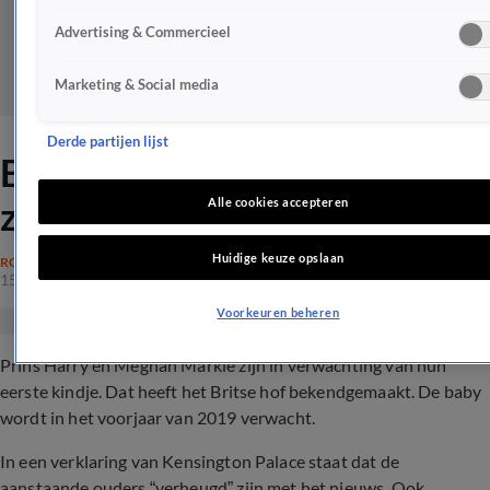
Advertising & Commercieel
Marketing & Social media
Derde partijen lijst
BEVESTIGD: Meghan Markle
zwanger!
Alle cookies accepteren
Huidige keuze opslaan
ROYALTY
15 okt 2018, 09:48
Voorkeuren beheren
Prins Harry en Meghan Markle zijn in verwachting van hun
eerste kindje. Dat heeft het Britse hof bekendgemaakt. De baby
wordt in het voorjaar van 2019 verwacht.
In een verklaring van Kensington Palace staat dat de
aanstaande ouders “verheugd” zijn met het nieuws. Ook