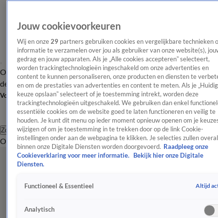
Jouw cookievoorkeuren
Wij en onze
29
partners gebruiken cookies en vergelijkbare technieken 
informatie te verzamelen over jou als gebruiker van onze website(s), jou
gedrag en jouw apparaten. Als je „Alle cookies accepteren” selecteert,
worden trackingtechnologieën ingeschakeld om onze advertenties en
Overzicht
Afleveringen
Tip
Entertainment
BN'ers
TV
Crime
Algemeen
content te kunnen personaliseren, onze producten en diensten te verbet
de redactie
Nieuwsbrief
en om de prestaties van advertenties en content te meten. Als je „Huidi
keuze opslaan” selecteert of je toestemming intrekt, worden deze
Volg Shownieuws
trackingtechnologieën uitgeschakeld. We gebruiken dan enkel functionel
essentiële cookies om de website goed te laten functioneren en veilig te
houden. Je kunt dit menu op ieder moment opnieuw openen om je keuzes
wijzigen of om je toestemming in te trekken door op de link Cookie-
Zoeken
instellingen onder aan de webpagina te klikken. Je selecties zullen overal
Overzicht
Entertainment
Spraakmakend
Reality
Crime
Video's
Afl
binnen onze Digitale Diensten worden doorgevoerd.
Raadpleeg onze
Cookieverklaring voor meer informatie.
Bekijk hier onze Digitale
Diensten.
Altijd ac
Functioneel & Essentieel
Analytisch