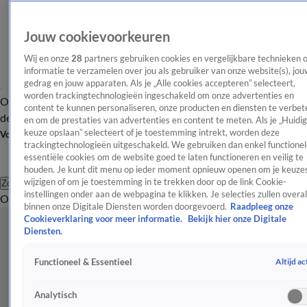
Jouw cookievoorkeuren
Wij en onze
28
partners gebruiken cookies en vergelijkbare technieken 
informatie te verzamelen over jou als gebruiker van onze website(s), jou
gedrag en jouw apparaten. Als je „Alle cookies accepteren” selecteert,
worden trackingtechnologieën ingeschakeld om onze advertenties en
Overzicht
Afleveringen
Tip
Entertainment
BN'ers
TV
Crime
Algemeen
content te kunnen personaliseren, onze producten en diensten te verbet
de redactie
Nieuwsbrief
en om de prestaties van advertenties en content te meten. Als je „Huidi
keuze opslaan” selecteert of je toestemming intrekt, worden deze
Volg Shownieuws
trackingtechnologieën uitgeschakeld. We gebruiken dan enkel functionel
essentiële cookies om de website goed te laten functioneren en veilig te
houden. Je kunt dit menu op ieder moment opnieuw openen om je keuzes
wijzigen of om je toestemming in te trekken door op de link Cookie-
Zoeken
instellingen onder aan de webpagina te klikken. Je selecties zullen overal
Overzicht
Entertainment
Spraakmakend
Reality
Crime
Video's
Afl
binnen onze Digitale Diensten worden doorgevoerd.
Raadpleeg onze
Cookieverklaring voor meer informatie.
Bekijk hier onze Digitale
Diensten.
Altijd ac
Functioneel & Essentieel
Analytisch