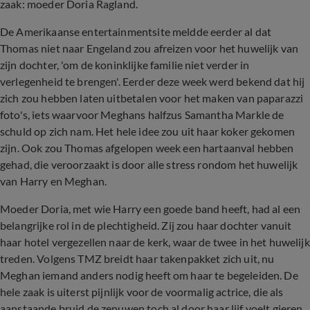
zaak: moeder Doria Ragland.
De Amerikaanse entertainmentsite meldde eerder al dat
Thomas niet naar Engeland zou afreizen voor het huwelijk van
zijn dochter, 'om de koninklijke familie niet verder in
verlegenheid te brengen'. Eerder deze week werd bekend dat hij
zich zou hebben laten uitbetalen voor het maken van paparazzi
foto's, iets waarvoor Meghans halfzus Samantha Markle de
schuld op zich nam. Het hele idee zou uit haar koker gekomen
zijn. Ook zou Thomas afgelopen week een hartaanval hebben
gehad, die veroorzaakt is door alle stress rondom het huwelijk
van Harry en Meghan.
Moeder Doria, met wie Harry een goede band heeft, had al een
belangrijke rol in de plechtigheid. Zij zou haar dochter vanuit
haar hotel vergezellen naar de kerk, waar de twee in het huwelijk
treden. Volgens TMZ breidt haar takenpakket zich uit, nu
Meghan iemand anders nodig heeft om haar te begeleiden. De
hele zaak is uiterst pijnlijk voor de voormalig actrice, die als
aanstaande bruid de zenuwen toch al door haar lijf voelt gieren.