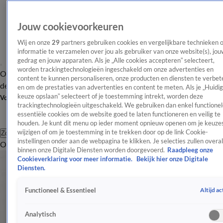
Jouw cookievoorkeuren
Wij en onze
29
partners gebruiken cookies en vergelijkbare technieken 
informatie te verzamelen over jou als gebruiker van onze website(s), jou
gedrag en jouw apparaten. Als je „Alle cookies accepteren” selecteert,
worden trackingtechnologieën ingeschakeld om onze advertenties en
Overzicht
Afleveringen
Tip
Entertainment
BN'ers
TV
Crime
Algemeen
content te kunnen personaliseren, onze producten en diensten te verbet
de redactie
Nieuwsbrief
en om de prestaties van advertenties en content te meten. Als je „Huidi
keuze opslaan” selecteert of je toestemming intrekt, worden deze
Volg Shownieuws
trackingtechnologieën uitgeschakeld. We gebruiken dan enkel functionel
essentiële cookies om de website goed te laten functioneren en veilig te
houden. Je kunt dit menu op ieder moment opnieuw openen om je keuzes
wijzigen of om je toestemming in te trekken door op de link Cookie-
Zoeken
instellingen onder aan de webpagina te klikken. Je selecties zullen overal
Overzicht
Entertainment
Spraakmakend
Reality
Crime
Video's
Afl
binnen onze Digitale Diensten worden doorgevoerd.
Raadpleeg onze
Cookieverklaring voor meer informatie.
Bekijk hier onze Digitale
Diensten.
Altijd ac
Functioneel & Essentieel
Analytisch