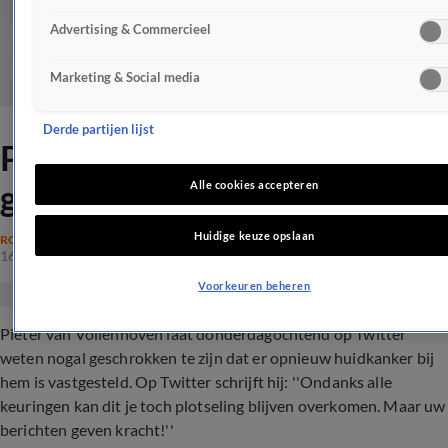
Advertising & Commercieel
Marketing & Social media
Derde partijen lijst
Pieter van Vollenhoven erg
geschrokken
Alle cookies accepteren
Huidige keuze opslaan
ROYALTY
16 nov 2017, 12:48
Voorkeuren beheren
Pieter van Vollenhoven laat donderdagochtend op Twitter
weten nogal geschrokken te zijn dat er opnieuw huidkanker bij
hem is vastgesteld. Op Twitter schrijft hij: ''Ondanks alle
keuringen kan dit je toch plotseling blijven overkomen. Maar uw
berichten geven kracht!''