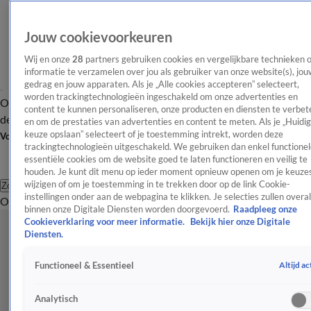
Jouw cookievoorkeuren
Wij en onze
28
partners gebruiken cookies en vergelijkbare technieken 
informatie te verzamelen over jou als gebruiker van onze website(s), jou
gedrag en jouw apparaten. Als je „Alle cookies accepteren” selecteert,
worden trackingtechnologieën ingeschakeld om onze advertenties en
Overzicht
Afleveringen
Tip
Entertainment
BN'ers
TV
Crime
Algemeen
content te kunnen personaliseren, onze producten en diensten te verbet
de redactie
Nieuwsbrief
en om de prestaties van advertenties en content te meten. Als je „Huidi
keuze opslaan” selecteert of je toestemming intrekt, worden deze
Volg Shownieuws
trackingtechnologieën uitgeschakeld. We gebruiken dan enkel functionel
essentiële cookies om de website goed te laten functioneren en veilig te
houden. Je kunt dit menu op ieder moment opnieuw openen om je keuzes
wijzigen of om je toestemming in te trekken door op de link Cookie-
Zoeken
instellingen onder aan de webpagina te klikken. Je selecties zullen overal
Overzicht
Entertainment
Spraakmakend
Reality
Crime
Video's
Afl
binnen onze Digitale Diensten worden doorgevoerd.
Raadpleeg onze
Cookieverklaring voor meer informatie.
Bekijk hier onze Digitale
Diensten.
Altijd ac
Functioneel & Essentieel
Analytisch