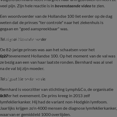
veel pijn. Zijn hele reactie is in
bovenstaande video
te zien.
Een woordvoerder van de Hollandse 100 liet eerder op de dag
weten dat de prinses "ter controle" naar het ziekenhuis is
gegaan en "goed aanspreekbaar" was.
Ambulance met prinses Margriet vertrekt 
naar ziekenhuis
Tekst gaat hieronder verder
De 82-jarige prinses was aan het schaatsen voor het
0:27
sportevenement Hollandse 100. Op het moment van de val was
ze bezig aan een van haar laatste ronden. Bernhard was al snel
na de val bij zijn moeder.
Prinses Margriet naar ziekenhuis na val op ijs
Tekst gaat hieronder verder
Bernhard is voorzitter van stichting Lymph&Co, de organisatie
0:37
achter het evenement. De prins kreeg in 2013 zelf
lymfeklierkanker. Hij had de variant non-Hodgkin lymfoom.
Jaarlijks krijgen zo'n 4000 mensen de diagnose lymfeklierkanker,
waarvan er gemiddeld 1000 overlijden.