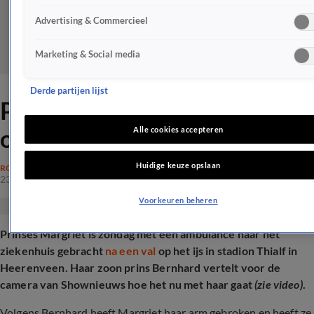
Advertising & Commercieel
Marketing & Social media
Derde partijen lijst
Prins Bernhard geeft update
over zijn moeder na val
Alle cookies accepteren
Huidige keuze opslaan
ROYALTY
23 mrt 2025, 13:16
Voorkeuren beheren
Prinses Margriet is zondag met een ambulance naar het
ziekenhuis gebracht
na een val
op het ijs in stadion Thialf in
Heerenveen. Haar zoon prins Bernhard vertelt voor de
camera van Shownieuws hoe het nu met haar gaat
(zie video)
.
Volgens Bernhard heeft Margriet haar arm gebroken en heeft ze