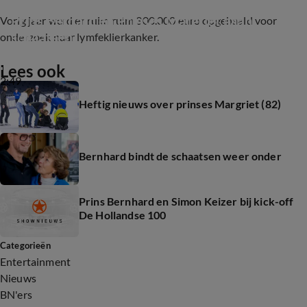
Prins Bernard en Prinses Margriet gaan 
Vorig jaar werd er ruim ruim 300.000 euro opgehaald voor
schaatsen
onderzoek naar lymfeklierkanker.
Lees ook
2:49
Heftig nieuws over prinses Margriet (82)
Bernhard bindt de schaatsen weer onder
Prins Bernhard en Simon Keizer bij kick-off
De Hollandse 100
Categorieën
Entertainment
Nieuws
BN'ers