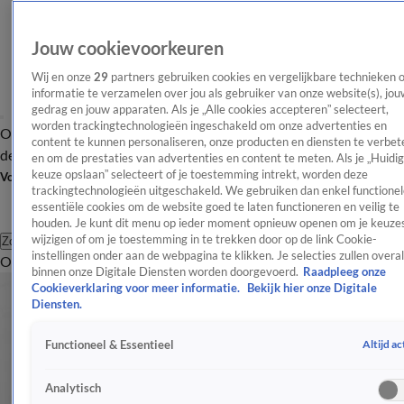
Jouw cookievoorkeuren
Wij en onze
29
partners gebruiken cookies en vergelijkbare technieken 
informatie te verzamelen over jou als gebruiker van onze website(s), jou
gedrag en jouw apparaten. Als je „Alle cookies accepteren” selecteert,
worden trackingtechnologieën ingeschakeld om onze advertenties en
Overzicht
Afleveringen
Tip
Entertainment
BN'ers
TV
Crime
Algemeen
content te kunnen personaliseren, onze producten en diensten te verbet
de redactie
Nieuwsbrief
en om de prestaties van advertenties en content te meten. Als je „Huidi
keuze opslaan” selecteert of je toestemming intrekt, worden deze
Volg Shownieuws
trackingtechnologieën uitgeschakeld. We gebruiken dan enkel functionel
essentiële cookies om de website goed te laten functioneren en veilig te
houden. Je kunt dit menu op ieder moment opnieuw openen om je keuzes
wijzigen of om je toestemming in te trekken door op de link Cookie-
Zoeken
instellingen onder aan de webpagina te klikken. Je selecties zullen overal
Overzicht
Entertainment
Spraakmakend
Reality
Crime
Video's
Afl
binnen onze Digitale Diensten worden doorgevoerd.
Raadpleeg onze
Cookieverklaring voor meer informatie.
Bekijk hier onze Digitale
Diensten.
Altijd ac
Functioneel & Essentieel
Analytisch