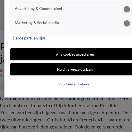
Advertising & Commercieel
Marketing & Social media
Derde partijen lijst
Prins Henrik breekt met 600
jaar oude traditie
Alle cookies accepteren
Huidige keuze opslaan
ROYALTY
4 aug 2017, 09:40
Voorkeuren beheren
Niet minder dan achttien Deense koningen hebben sinds 1448
hun laatste rustplaats in of bij de kathedraal van Roskilde.
Zestien van hen zijn bijgezet naast hun wettige echtgenote. De
twee uitzonderingen – Christian VI en Frederik VII – waren ten
tijde van hun overlijden gescheiden. Ook de enige regerende