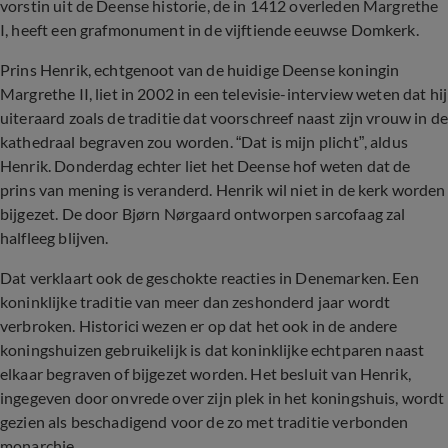
vorstin uit de Deense historie, de in 1412 overleden Margrethe
I, heeft een grafmonument in de vijftiende eeuwse Domkerk.
Prins Henrik, echtgenoot van de huidige Deense koningin
Margrethe II, liet in 2002 in een televisie-interview weten dat hij
uiteraard zoals de traditie dat voorschreef naast zijn vrouw in de
kathedraal begraven zou worden. “Dat is mijn plicht”, aldus
Henrik. Donderdag echter liet het Deense hof weten dat de
prins van mening is veranderd. Henrik wil niet in de kerk worden
bijgezet. De door Bjørn Nørgaard ontworpen sarcofaag zal
halfleeg blijven.
Dat verklaart ook de geschokte reacties in Denemarken. Een
koninklijke traditie van meer dan zeshonderd jaar wordt
verbroken. Historici wezen er op dat het ook in de andere
koningshuizen gebruikelijk is dat koninklijke echtparen naast
elkaar begraven of bijgezet worden. Het besluit van Henrik,
ingegeven door onvrede over zijn plek in het koningshuis, wordt
gezien als beschadigend voor de zo met traditie verbonden
monarchie.