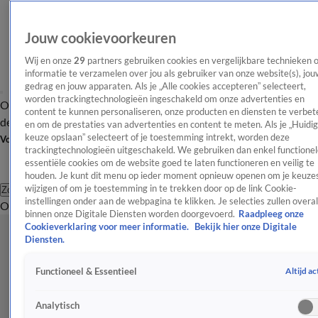
Jouw cookievoorkeuren
Wij en onze
29
partners gebruiken cookies en vergelijkbare technieken 
informatie te verzamelen over jou als gebruiker van onze website(s), jou
gedrag en jouw apparaten. Als je „Alle cookies accepteren” selecteert,
worden trackingtechnologieën ingeschakeld om onze advertenties en
Overzicht
Afleveringen
Tip
Entertainment
BN'ers
TV
Crime
Algemeen
content te kunnen personaliseren, onze producten en diensten te verbet
de redactie
Nieuwsbrief
en om de prestaties van advertenties en content te meten. Als je „Huidi
keuze opslaan” selecteert of je toestemming intrekt, worden deze
Volg Shownieuws
trackingtechnologieën uitgeschakeld. We gebruiken dan enkel functionel
essentiële cookies om de website goed te laten functioneren en veilig te
houden. Je kunt dit menu op ieder moment opnieuw openen om je keuzes
wijzigen of om je toestemming in te trekken door op de link Cookie-
Zoeken
instellingen onder aan de webpagina te klikken. Je selecties zullen overal
Overzicht
Entertainment
Spraakmakend
Reality
Crime
Video's
Afl
binnen onze Digitale Diensten worden doorgevoerd.
Raadpleeg onze
Cookieverklaring voor meer informatie.
Bekijk hier onze Digitale
Diensten.
Altijd ac
Functioneel & Essentieel
Analytisch