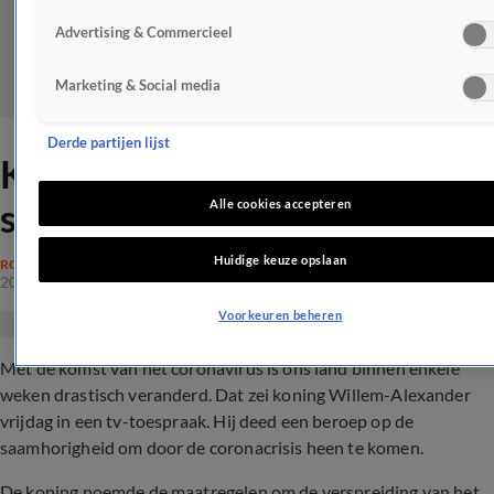
Advertising & Commercieel
Marketing & Social media
Derde partijen lijst
Koning roept op tot
saamhorigheid
Alle cookies accepteren
Huidige keuze opslaan
ROYALTY
20 mrt 2020, 19:00
Voorkeuren beheren
Met de komst van het coronavirus is ons land binnen enkele
weken drastisch veranderd. Dat zei koning Willem-Alexander
vrijdag in een tv-toespraak. Hij deed een beroep op de
saamhorigheid om door de coronacrisis heen te komen.
De koning noemde de maatregelen om de verspreiding van het