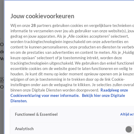
Jouw cookievoorkeuren
Wij en onze
28
partners gebruiken cookies en vergelijkbare technieken 
informatie te verzamelen over jou als gebruiker van onze website(s), jou
gedrag en jouw apparaten. Als je „Alle cookies accepteren” selecteert,
worden trackingtechnologieën ingeschakeld om onze advertenties en
Overzicht
Afleveringen
Tip
Entertainment
BN'ers
TV
Crime
Algemeen
content te kunnen personaliseren, onze producten en diensten te verbet
de redactie
Nieuwsbrief
en om de prestaties van advertenties en content te meten. Als je „Huidi
keuze opslaan” selecteert of je toestemming intrekt, worden deze
Volg Shownieuws
trackingtechnologieën uitgeschakeld. We gebruiken dan enkel functionel
essentiële cookies om de website goed te laten functioneren en veilig te
houden. Je kunt dit menu op ieder moment opnieuw openen om je keuzes
wijzigen of om je toestemming in te trekken door op de link Cookie-
Zoeken
instellingen onder aan de webpagina te klikken. Je selecties zullen overal
Overzicht
Entertainment
Spraakmakend
Reality
Crime
Video's
Afl
binnen onze Digitale Diensten worden doorgevoerd.
Raadpleeg onze
Cookieverklaring voor meer informatie.
Bekijk hier onze Digitale
Diensten.
Altijd ac
Functioneel & Essentieel
Analytisch