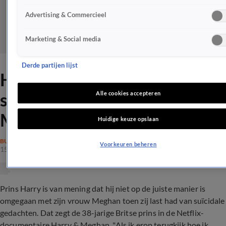
Advertising & Commercieel
Marketing & Social media
Derde partijen lijst
Harry zeer emotioneel over
suïcidale gedachten van
Alle cookies accepteren
Meghan
Huidige keuze opslaan
BUITENLANDSE ROYALS
Voorkeuren beheren
15 dec 2022, 10:43
Prins Harry is van mening dat hij niet op de juiste manier is
omgegaan met zijn vrouw Meghan toen zij last had van suïcidale
gedachten. Dat zegt de 38-jarige Britse prins in de Netflix-
documentaire Harry & Meghan. "Als ik erop terugkijk hoe ik