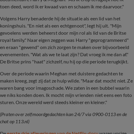
toen deed, word ik er kwaad van en schaam ik me daarvoor."
Volgens Harry benaderde hij de situatie als een lid van het
koningshuis. "En niet als een echtgenoot", legt hij uit. "Mijn
gevoelens werden beheerst door mijn rol als lid van de Britse
royal family." Naar eigen zeggen was Harry "geprogrammeerd"
en eraan "gewend" om zich zorgen te maken over bijvoorbeeld
evenementen. "Wat als we te laat zijn? Dat vroeg ik me dan af."
De Britse prins "haat" zichzelf, nu hij op die periode terugkijkt.
Over de periode waarin Meghan met duistere gedachten te
maken kreeg, zegt zij dat ze hulp wilde. "Maar dat mocht niet. Ze
waren bang voor imagoschade. We zaten in een bubbel waarin
we niks konden doen. Ik mocht mijn vrienden niet eens een foto
sturen. Onze wereld werd steeds kleiner en kleiner."
(Praten over zelfmoordgedachten kan 24/7 via 0900-0113 en de
chat op 113.nl)
De
eerste drie afleveringen van de Netflix-docu
waren vorige