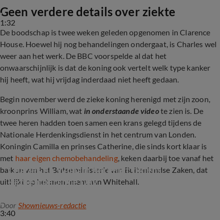
Geen verdere details over ziekte
1:32
De boodschap is twee weken geleden opgenomen in Clarence
House. Hoewel hij nog behandelingen ondergaat, is Charles wel
weer aan het werk. De BBC voorspelde al dat het
onwaarschijnlijk is dat de koning ook vertelt welk type kanker
hij heeft, wat hij vrijdag inderdaad niet heeft gedaan.
Begin november werd de zieke koning herenigd met zijn zoon,
kroonprins William, wat
in onderstaande video
te zien is. De
twee heren hadden toen samen een krans gelegd tijdens de
Nationale Herdenkingsdienst in het centrum van Londen.
Koningin Camilla en prinses Catherine, die sinds kort klaar is
met
haar eigen chemobehandeling
, keken daarbij toe vanaf het
Charles en William herenigt tijdens 
balkon van het Britse ministerie van Buitenlandse Zaken, dat
Rememberance Day
uitkijkt op het monument aan Whitehall.
Door
Shownieuws-redactie
3:40