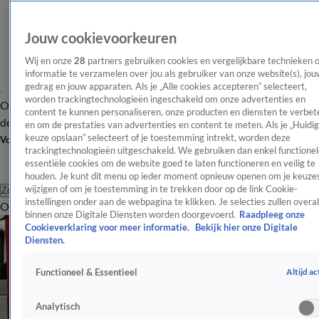
Jouw cookievoorkeuren
Wij en onze
28
partners gebruiken cookies en vergelijkbare technieken 
informatie te verzamelen over jou als gebruiker van onze website(s), jou
gedrag en jouw apparaten. Als je „Alle cookies accepteren” selecteert,
worden trackingtechnologieën ingeschakeld om onze advertenties en
Overzicht
Afleveringen
Tip
Entertainment
BN'ers
TV
Crime
Algemeen
content te kunnen personaliseren, onze producten en diensten te verbet
de redactie
Nieuwsbrief
en om de prestaties van advertenties en content te meten. Als je „Huidi
keuze opslaan” selecteert of je toestemming intrekt, worden deze
Volg Shownieuws
trackingtechnologieën uitgeschakeld. We gebruiken dan enkel functionel
essentiële cookies om de website goed te laten functioneren en veilig te
houden. Je kunt dit menu op ieder moment opnieuw openen om je keuzes
wijzigen of om je toestemming in te trekken door op de link Cookie-
Zoeken
instellingen onder aan de webpagina te klikken. Je selecties zullen overal
Overzicht
Entertainment
Spraakmakend
Reality
Crime
Video's
Afl
binnen onze Digitale Diensten worden doorgevoerd.
Raadpleeg onze
Cookieverklaring voor meer informatie.
Bekijk hier onze Digitale
Diensten.
Altijd ac
Functioneel & Essentieel
Analytisch