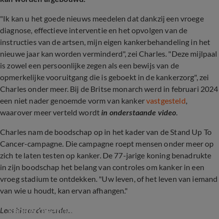
"Ik kan u het goede nieuws meedelen dat dankzij een vroege
diagnose, effectieve interventie en het opvolgen van de
instructies van de artsen, mijn eigen kankerbehandeling in het
nieuwe jaar kan worden verminderd", zei Charles. "Deze mijlpaal
is zowel een persoonlijke zegen als een bewijs van de
opmerkelijke vooruitgang die is geboekt in de kankerzorg", zei
Charles onder meer. Bij de Britse monarch werd in februari 2024
een niet nader genoemde vorm van kanker
vastgesteld
,
waarover meer verteld wordt
in onderstaande video
.
Charles nam de boodschap op in het kader van de Stand Up To
Cancer-campagne. Die campagne roept mensen onder meer op
zich te laten testen op kanker. De 77-jarige koning benadrukte
in zijn boodschap het belang van controles om kanker in een
vroeg stadium te ontdekken. "Uw leven, of het leven van iemand
van wie u houdt, kan ervan afhangen."
Britse koning Charles geeft update na 
kankerdiagnose
Lees hieronder verder...