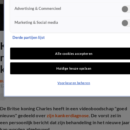
Advertising & Commercieel
Marketing & Social media
Derde partijen lijst
Koning Charles deelt 'goed
nieuws' over
Alle cookies accepteren
kankerbehandeling
Huidige keuze opslaan
BUITENLANDSE ROYALS
Voorkeuren beheren
12 dec 2025, 21:48
De Britse koning Charles heeft in een videoboodschap "goed
nieuws" gedeeld over
zijn kankerdiagnose
. De vorst zei in
een persoonlijk bericht dat zijn behandeling in het nieuwe jaar
kan worden afgebouwd.