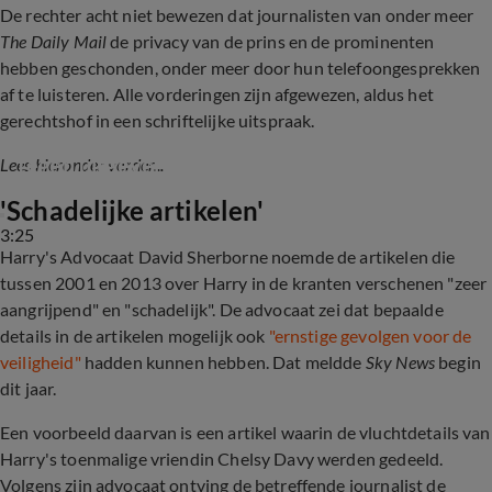
De rechter acht niet bewezen dat journalisten van onder meer
The Daily Mail
de privacy van de prins en de prominenten
hebben geschonden, onder meer door hun telefoongesprekken
af te luisteren. Alle vorderingen zijn afgewezen, aldus het
gerechtshof in een schriftelijke uitspraak.
Rechtbank doet uitspraak in Prins Harry-zaak 
tegen uitgever The Daily Mail
Lees hieronder verder...
'Schadelijke artikelen'
3:25
Harry's Advocaat David Sherborne noemde de artikelen die
tussen 2001 en 2013 over Harry in de kranten verschenen "zeer
aangrijpend" en "schadelijk". De advocaat zei dat bepaalde
details in de artikelen mogelijk ook
"ernstige gevolgen voor de
veiligheid"
hadden kunnen hebben. Dat meldde
Sky News
begin
dit jaar.
Een voorbeeld daarvan is een artikel waarin de vluchtdetails van
Harry's toenmalige vriendin Chelsy Davy werden gedeeld.
Volgens zijn advocaat ontving de betreffende journalist de