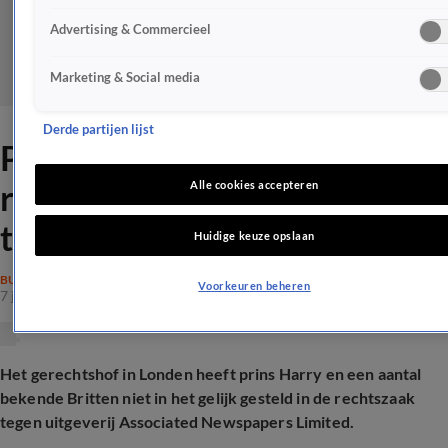
Advertising & Commercieel
Marketing & Social media
Derde partijen lijst
Prins Harry verliest
rechtszaak tegen uitgever
Alle cookies accepteren
tabloid Daily Mail
Huidige keuze opslaan
BUITENLANDSE ROYALS
Voorkeuren beheren
7 juli 2026, 15:42
Het gerechtshof in Londen heeft prins Harry en een aantal
bekende Britten niet in het gelijk gesteld in de rechtszaak
tegen uitgeverij Associated Newspapers Limited.