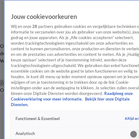
Jouw cookievoorkeuren
Wij en onze
28
partners gebruiken cookies en vergelijkbare technieken 
informatie te verzamelen over jou als gebruiker van onze website(s), jou
gedrag en jouw apparaten. Als je „Alle cookies accepteren” selecteert,
worden trackingtechnologieën ingeschakeld om onze advertenties en
Overzicht
Afleveringen
Tip
Entertainment
BN'ers
TV
Crime
Algemeen
content te kunnen personaliseren, onze producten en diensten te verbet
de redactie
Nieuwsbrief
en om de prestaties van advertenties en content te meten. Als je „Huidi
keuze opslaan” selecteert of je toestemming intrekt, worden deze
Volg Shownieuws
trackingtechnologieën uitgeschakeld. We gebruiken dan enkel functionel
essentiële cookies om de website goed te laten functioneren en veilig te
houden. Je kunt dit menu op ieder moment opnieuw openen om je keuzes
wijzigen of om je toestemming in te trekken door op de link Cookie-
Zoeken
instellingen onder aan de webpagina te klikken. Je selecties zullen overal
Overzicht
Entertainment
Spraakmakend
Reality
Crime
Video's
Afl
binnen onze Digitale Diensten worden doorgevoerd.
Raadpleeg onze
Cookieverklaring voor meer informatie.
Bekijk hier onze Digitale
Diensten.
Altijd ac
Functioneel & Essentieel
Analytisch