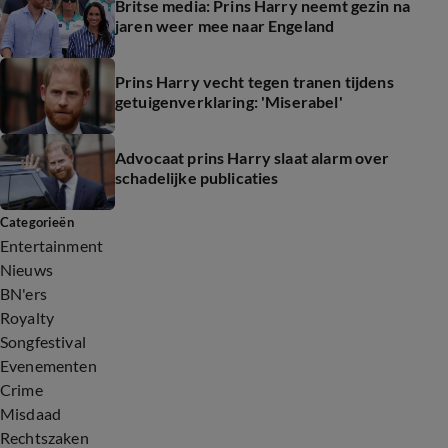
Britse media: Prins Harry neemt gezin na
jaren weer mee naar Engeland
Prins Harry vecht tegen tranen tijdens
getuigenverklaring: 'Miserabel'
Advocaat prins Harry slaat alarm over
schadelijke publicaties
Categorieën
Entertainment
Nieuws
BN'ers
Royalty
Songfestival
Evenementen
Crime
Misdaad
Rechtszaken