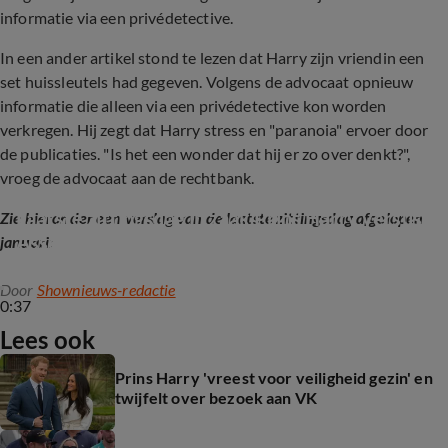
informatie via een privédetective.
In een ander artikel stond te lezen dat Harry zijn vriendin een
set huissleutels had gegeven. Volgens de advocaat opnieuw
informatie die alleen via een privédetective kon worden
verkregen. Hij zegt dat Harry stress en "paranoia" ervoer door
de publicaties. "Is het een wonder dat hij er zo over denkt?",
vroeg de advocaat aan de rechtbank.
Laatste zittingsdag in zaak Prins Harry versus 
Zie hieronder een verslag van de laatste zittingsdag afgelopen
Associated Newspapers
januari:
Door
Shownieuws-redactie
0:37
Lees ook
Prins Harry 'vreest voor veiligheid gezin' en
twijfelt over bezoek aan VK