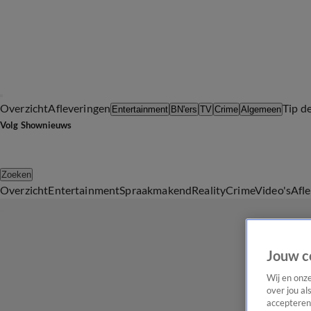
Overzicht
Afleveringen
Tip d
Entertainment
BN'ers
TV
Crime
Algemeen
Volg Shownieuws
Zoeken
Overzicht
Entertainment
Spraakmakend
Reality
Crime
Video's
Afl
Jouw c
Wij en onz
over jou al
accepteren