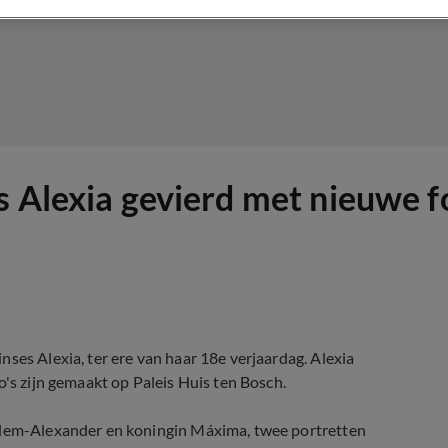
s Alexia gevierd met nieuwe f
ses Alexia, ter ere van haar 18e verjaardag. Alexia
o's zijn gemaakt op Paleis Huis ten Bosch.
illem-Alexander en koningin Máxima, twee portretten