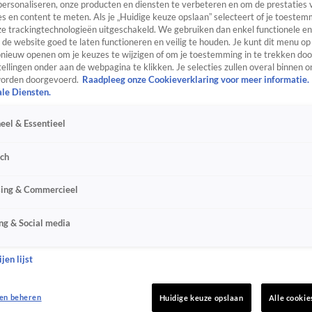
personaliseren, onze producten en diensten te verbeteren en om de prestaties 
s en content te meten. Als je „Huidige keuze opslaan” selecteert of je toestemm
e trackingtechnologieën uitgeschakeld. We gebruiken dan enkel functionele en
de website goed te laten functioneren en veilig te houden. Je kunt dit menu op
ieuw openen om je keuzes te wijzigen of om je toestemming in te trekken door
ellingen onder aan de webpagina te klikken. Je selecties zullen overal binnen o
orden doorgevoerd.
Raadpleeg onze Cookieverklaring voor meer informatie.
ale Diensten.
eel & Essentieel
sch
sing & Commercieel
ng & Social media
jen lijst
en beheren
Huidige keuze opslaan
Alle cookie