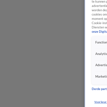
te kunnen 
advertentie
worden dez
cookies om 
moment opn
Cookie-inst
Diensten w
onze Digit
Function
Analyti
Adverti
Marketi
Derde parti
Voorkeur