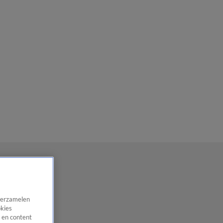
 verzamelen
okies
 en content