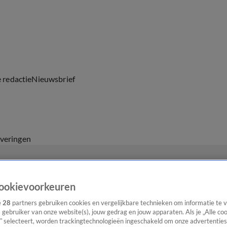
e redactie
Nieuwsbrief
everingen
ookievoorkeuren
e
28
partners gebruiken cookies en vergelijkbare technieken om informatie te
s gebruiker van onze website(s), jouw gedrag en jouw apparaten. Als je „Alle co
” selecteert, worden trackingtechnologieën ingeschakeld om onze advertenties