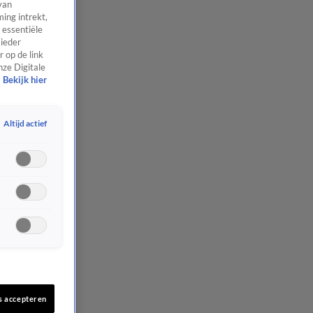
van
ing intrekt,
 essentiële
 ieder
 op de link
nze Digitale
Bekijk hier
Altijd actief
s accepteren