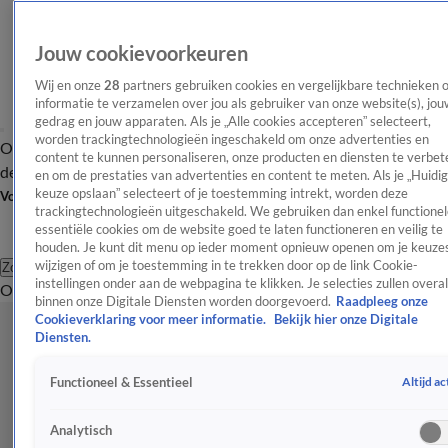
Jouw cookievoorkeuren
Wij en onze
28
partners gebruiken cookies en vergelijkbare technieken 
informatie te verzamelen over jou als gebruiker van onze website(s), jou
gedrag en jouw apparaten. Als je „Alle cookies accepteren” selecteert,
worden trackingtechnologieën ingeschakeld om onze advertenties en
Overzicht
Afleveringen
Tip
Entertainment
BN'ers
TV
Crime
Algemeen
content te kunnen personaliseren, onze producten en diensten te verbet
de redactie
Nieuwsbrief
en om de prestaties van advertenties en content te meten. Als je „Huidi
keuze opslaan” selecteert of je toestemming intrekt, worden deze
Volg Shownieuws
trackingtechnologieën uitgeschakeld. We gebruiken dan enkel functionel
essentiële cookies om de website goed te laten functioneren en veilig te
houden. Je kunt dit menu op ieder moment opnieuw openen om je keuzes
wijzigen of om je toestemming in te trekken door op de link Cookie-
Zoeken
instellingen onder aan de webpagina te klikken. Je selecties zullen overal
Overzicht
Entertainment
Spraakmakend
Reality
Crime
Video's
Afl
binnen onze Digitale Diensten worden doorgevoerd.
Raadpleeg onze
Cookieverklaring voor meer informatie.
Bekijk hier onze Digitale
Diensten.
Altijd ac
Functioneel & Essentieel
Analytisch