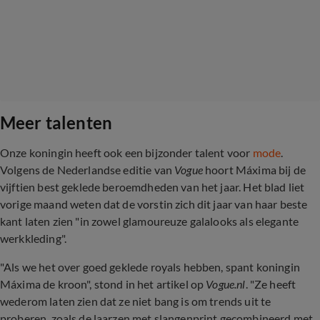
Meer talenten
Onze koningin heeft ook een bijzonder talent voor
mode
.
Volgens de Nederlandse editie van
Vogue
hoort Máxima bij de
vijftien best geklede beroemdheden van het jaar. Het blad liet
vorige maand weten dat de vorstin zich dit jaar van haar beste
kant laten zien "in zowel glamoureuze galalooks als elegante
werkkleding".
"Als we het over goed geklede royals hebben, spant koningin
Máxima de kroon", stond in het artikel op
Vogue.nl
. "Ze heeft
wederom laten zien dat ze niet bang is om trends uit te
proberen, zoals de laarzen met slangenprint gecombineerd met