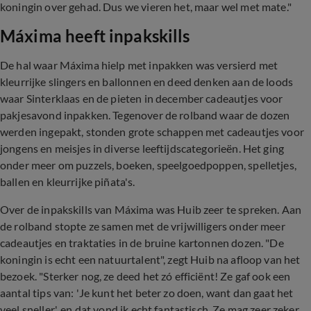
koningin over gehad. Dus we vieren het, maar wel met mate."
Máxima heeft inpakskills
De hal waar Máxima hielp met inpakken was versierd met
kleurrijke slingers en ballonnen en deed denken aan de loods
waar Sinterklaas en de pieten in december cadeautjes voor
pakjesavond inpakken. Tegenover de rolband waar de dozen
werden ingepakt, stonden grote schappen met cadeautjes voor
jongens en meisjes in diverse leeftijdscategorieën. Het ging
onder meer om puzzels, boeken, speelgoedpoppen, spelletjes,
ballen en kleurrijke piñata's.
Over de inpakskills van Máxima was Huib zeer te spreken. Aan
de rolband stopte ze samen met de vrijwilligers onder meer
cadeautjes en traktaties in de bruine kartonnen dozen. "De
koningin is echt een natuurtalent", zegt Huib na afloop van het
bezoek. "Sterker nog, ze deed het zó efficiënt! Ze gaf ook een
aantal tips van: 'Je kunt het beter zo doen, want dan gaat het
veel sneller', en dat vond ik echt fantastisch. Ze mag zeer zeker