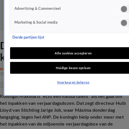
Advertising & Commercieel
Marketing & Social media
Derde partijen lijst
Dít bijzondere talent heeft
koningin Máxima
Alle cookies accepteren
Huidige keuze opslaan
KONINKLIJK HUIS
15 jan 2026, 14:52
Voorkeuren beheren
Koningin Máxima is "echt een natuurtalent" als het gaat om
het inpakken van verjaardagsdozen. Dat zegt directeur Huib
Lloyd van Stichting Jarige Job, waar Máxima donderdag
langsging, tegen het
ANP
. De koningin hielp onder meer met
het inpakken van de miljoenste verjaardagsbox van de