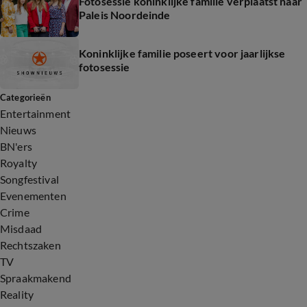
Fotosessie koninklijke familie verplaatst naar
Paleis Noordeinde
Koninklijke familie poseert voor jaarlijkse
fotosessie
Categorieën
Entertainment
Nieuws
BN'ers
Royalty
Songfestival
Evenementen
Crime
Misdaad
Rechtszaken
TV
Spraakmakend
Reality