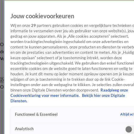
Jouw cookievoorkeuren
Wij en onze
29
partners gebruiken cookies en vergelijkbare technieken 
informatie te verzamelen over jou als gebruiker van onze website(s), jou
gedrag en jouw apparaten. Als je „Alle cookies accepteren” selecteert,
worden trackingtechnologieën ingeschakeld om onze advertenties en
Overzicht
Afleveringen
Tip
Entertainment
BN'ers
TV
Crime
Algemeen
content te kunnen personaliseren, onze producten en diensten te verbet
de redactie
Nieuwsbrief
en om de prestaties van advertenties en content te meten. Als je „Huidi
keuze opslaan” selecteert of je toestemming intrekt, worden deze
Volg Shownieuws
trackingtechnologieën uitgeschakeld. We gebruiken dan enkel functionel
essentiële cookies om de website goed te laten functioneren en veilig te
houden. Je kunt dit menu op ieder moment opnieuw openen om je keuzes
wijzigen of om je toestemming in te trekken door op de link Cookie-
Zoeken
instellingen onder aan de webpagina te klikken. Je selecties zullen overal
Overzicht
Entertainment
Spraakmakend
Reality
Crime
Video's
Afl
binnen onze Digitale Diensten worden doorgevoerd.
Raadpleeg onze
Cookieverklaring voor meer informatie.
Bekijk hier onze Digitale
Diensten.
Altijd ac
Functioneel & Essentieel
Analytisch