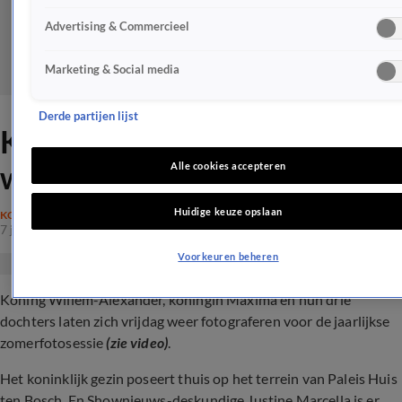
Advertising & Commercieel
Marketing & Social media
Derde partijen lijst
Koninklijk gezin poseert
weer voor zomerfotosessie
Alle cookies accepteren
Huidige keuze opslaan
KONINKLIJK HUIS
7 juni 2024, 11:48
Voorkeuren beheren
Koning Willem-Alexander, koningin Máxima en hun drie
dochters laten zich vrijdag weer fotograferen voor de jaarlijkse
zomerfotosessie
(zie video)
.
Het koninklijk gezin poseert thuis op het terrein van Paleis Huis
ten Bosch. En Shownieuws-deskundige Justine Marcella is er