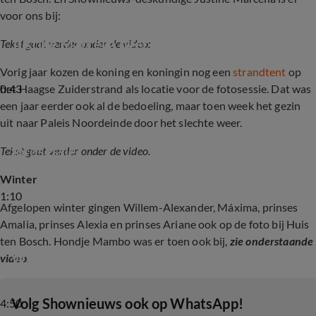
voor ons bij:
Justine Marcella over fotosessie Oranjes
Tekst gaat verder onder de video:
Vorig jaar kozen de koning en koningin nog een
strandtent
op
0:43
het Haagse Zuiderstrand als locatie voor de fotosessie. Dat was
een jaar eerder ook al de bedoeling, maar toen week het gezin
uit naar Paleis Noordeinde door het slechte weer.
Koninklijk gezin komt aan op het strand voor 
fotosessie
Tekst gaat verder onder de video.
Winter
1:10
Afgelopen winter gingen Willem-Alexander, Máxima, prinses
Amalia, prinses Alexia en prinses Ariane ook op de foto bij Huis
ten Bosch. Hondje Mambo was er toen ook bij,
zie onderstaande
Winter fotosessie Oranjes
video.
‎Volg Shownieuws ook op WhatsApp!
4:50