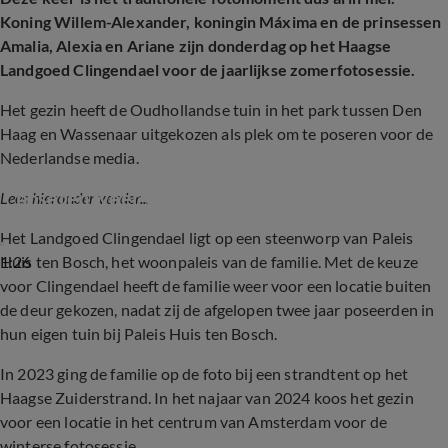
Koning Willem-Alexander, koningin Máxima en de prinsessen
Amalia, Alexia en Ariane zijn donderdag op het Haagse
Landgoed Clingendael voor de jaarlijkse zomerfotosessie.
Het gezin heeft de
Oudhollandse tuin in het park tussen Den
Haag en Wassenaar uitgekozen als plek om te poseren voor de
Nederlandse media.
Fotosessie: koning Willem-Alexander en gezin 
poseren weer voor de pers
Lees hieronder verder...
Het Landgoed Clingendael ligt op een steenworp van Paleis
1:26
Huis ten Bosch, het woonpaleis van de familie. Met de keuze
voor Clingendael heeft de familie weer voor een locatie buiten
de deur gekozen, nadat zij de afgelopen twee jaar poseerden in
hun eigen tuin bij Paleis Huis ten Bosch.
In 2023 ging de familie op de foto bij een strandtent op het
Haagse Zuiderstrand. In het najaar van 2024 koos het gezin
voor een locatie in het centrum van Amsterdam voor de
winterse fotosessie.