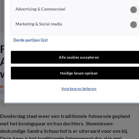
Advertising & Commercieel
Marketing & Social media
Derde partijen lijst
Fotosessie: koning Willem-
Alexander en gezin poseren
Alle cookies accepteren
weer voor de pers
Huidige keuze opslaan
KONINKLIJK HUIS
Voorkeuren beheren
21 mei 2026, 11:11
Donderdag staat weer een traditionele fotosessie gepland
met het koningspaar en hun dochters.
Shownieuws
-
deskundige Sandra Schuurhof is er uiteraard voor ons bij.
Deze keer is het traditionele fotomoment dus al in mei.