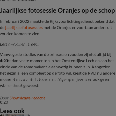
Jaarlijkse fotosessie Oranjes op de schop
In februari 2022 maakte de Rijksvoorlichtingsdienst bekend dat
de
jaarlijkse fotosessies
met de Oranjes er voortaan anders uit
zouden komen te zien.
Fotosessies Oranjes op de schop
Lees hieronder verder...
Vanwege de studies van de prinsessen zouden zij niet altijd bij
1:23
de tot dan vaste momenten in het Oostenrijkse Lech en aan het
einde van de zomervakantie aanwezig kunnen zijn. Aangezien
het gezin alleen compleet op de foto wil, kiest de RVD nu andere
Er is geen wintershoot geweest van de 
momenten voor de fotosessies. Afgelopen jaar is er ook geen
Oranjes
wintershoot geweest:
Door
Shownieuws-redactie
8:20
Lees ook