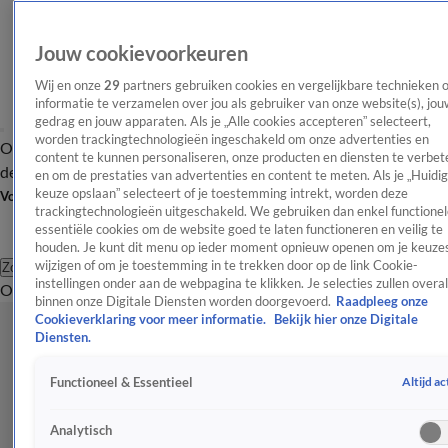
Jouw cookievoorkeuren
Wij en onze
29
partners gebruiken cookies en vergelijkbare technieken 
informatie te verzamelen over jou als gebruiker van onze website(s), jou
gedrag en jouw apparaten. Als je „Alle cookies accepteren” selecteert,
worden trackingtechnologieën ingeschakeld om onze advertenties en
Overzicht
Afleveringen
Tip
Entertainment
BN'ers
TV
Crime
Algemeen
content te kunnen personaliseren, onze producten en diensten te verbet
de redactie
Nieuwsbrief
en om de prestaties van advertenties en content te meten. Als je „Huidi
keuze opslaan” selecteert of je toestemming intrekt, worden deze
Volg Shownieuws
trackingtechnologieën uitgeschakeld. We gebruiken dan enkel functionel
essentiële cookies om de website goed te laten functioneren en veilig te
houden. Je kunt dit menu op ieder moment opnieuw openen om je keuzes
wijzigen of om je toestemming in te trekken door op de link Cookie-
Zoeken
instellingen onder aan de webpagina te klikken. Je selecties zullen overal
Overzicht
Entertainment
Spraakmakend
Reality
Crime
Video's
Afl
binnen onze Digitale Diensten worden doorgevoerd.
Raadpleeg onze
Cookieverklaring voor meer informatie.
Bekijk hier onze Digitale
Diensten.
Altijd ac
Functioneel & Essentieel
Analytisch