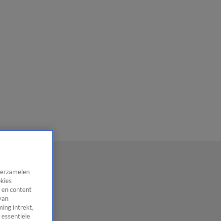
 verzamelen
okies
 en content
van
ing intrekt,
 essentiële