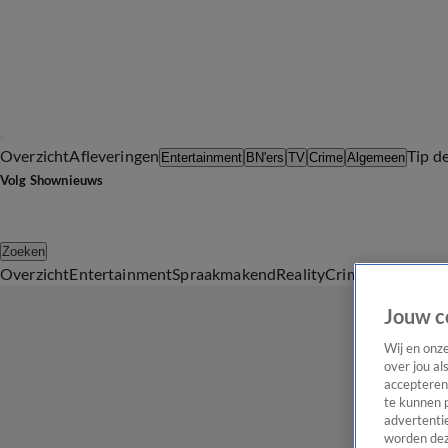
Overzicht
Afleveringen
Tip d
Entertainment
BN'ers
TV
Crime
Algemeen
Volg Shownieuws
Zoeken
Overzicht
Entertainment
Spraakmakend
Reality
Crime
Video's
Afl
Jouw c
Wij en onz
over jou al
accepteren
te kunnen 
advertentie
worden dez