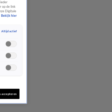
 ieder
 op de link
nze Digitale
Bekijk hier
Altijd actief
s accepteren