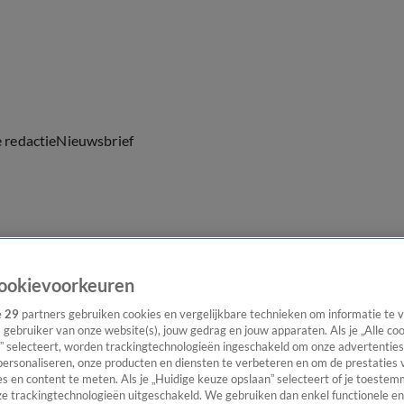
e redactie
Nieuwsbrief
everingen
ookievoorkeuren
e
29
partners gebruiken cookies en vergelijkbare technieken om informatie te
s gebruiker van onze website(s), jouw gedrag en jouw apparaten. Als je „Alle co
” selecteert, worden trackingtechnologieën ingeschakeld om onze advertenties
personaliseren, onze producten en diensten te verbeteren en om de prestaties 
s en content te meten. Als je „Huidige keuze opslaan” selecteert of je toestemm
e trackingtechnologieën uitgeschakeld. We gebruiken dan enkel functionele en