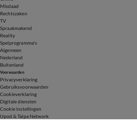
Misdaad
Rechtszaken
TV
Spraakmakend
Reality
Spelprogramma's
Algemeen
Nederland
Buitenland
Voorwaarden
Privacyverklaring
Gebruiksvoorwaarden
Cookieverklaring
Digitale diensten
Cookie instellingen
Upod & Talpa Network
Adverteren
Vacatures