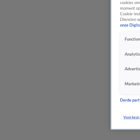
cookies om 
moment opn
Cookie-inst
Diensten w
onze Digit
Function
Analyti
Adverti
Marketi
Derde parti
Voorkeur