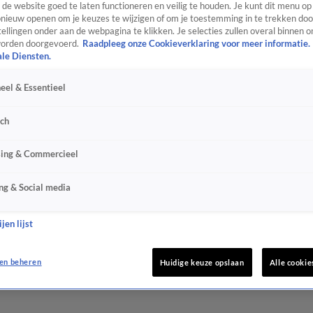
de website goed te laten functioneren en veilig te houden. Je kunt dit menu op
ieuw openen om je keuzes te wijzigen of om je toestemming in te trekken door
ellingen onder aan de webpagina te klikken. Je selecties zullen overal binnen o
orden doorgevoerd.
Raadpleeg onze Cookieverklaring voor meer informatie.
ale Diensten.
eel & Essentieel
sch
sing & Commercieel
ng & Social media
jen lijst
en beheren
Huidige keuze opslaan
Alle cookie