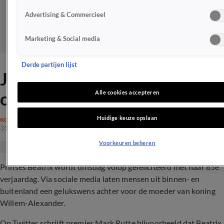
Advertising & Commercieel
Marketing & Social media
Derde partijen lijst
Jarige prinses Beatrix (85)
overladen met gelukswensen
Alle cookies accepteren
Huidige keuze opslaan
KONINKLIJK HUIS
31 jan 2023, 12:43
Voorkeuren beheren
Prinses Beatrix wordt dinsdag volop gefeliciteerd met haar 85e
verjaardag. Via sociale media laten mensen uit binnen- en
buitenland een gelukswens achter voor de moeder van koning
Willem-Alexander.
Op Twitter schrijft premier Mark Rutte bijvoorbeeld dat Beatrix