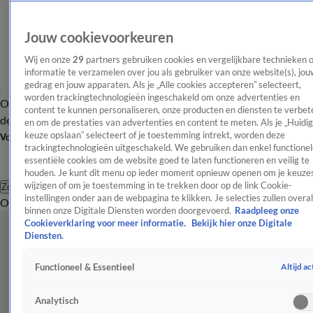
Jouw cookievoorkeuren
Wij en onze
29
partners gebruiken cookies en vergelijkbare technieken 
informatie te verzamelen over jou als gebruiker van onze website(s), jou
gedrag en jouw apparaten. Als je „Alle cookies accepteren” selecteert,
worden trackingtechnologieën ingeschakeld om onze advertenties en
Overzicht
Afleveringen
Tip
Entertainment
BN'ers
TV
Crime
Algemeen
content te kunnen personaliseren, onze producten en diensten te verbet
de redactie
Nieuwsbrief
en om de prestaties van advertenties en content te meten. Als je „Huidi
keuze opslaan” selecteert of je toestemming intrekt, worden deze
Volg Shownieuws
trackingtechnologieën uitgeschakeld. We gebruiken dan enkel functionel
essentiële cookies om de website goed te laten functioneren en veilig te
houden. Je kunt dit menu op ieder moment opnieuw openen om je keuzes
wijzigen of om je toestemming in te trekken door op de link Cookie-
Zoeken
instellingen onder aan de webpagina te klikken. Je selecties zullen overal
Overzicht
Entertainment
Spraakmakend
Reality
Crime
Video's
Afl
binnen onze Digitale Diensten worden doorgevoerd.
Raadpleeg onze
Cookieverklaring voor meer informatie.
Bekijk hier onze Digitale
Diensten.
Altijd ac
Functioneel & Essentieel
Analytisch