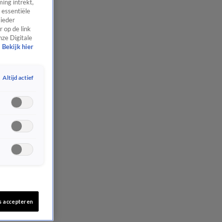
ing intrekt,
 essentiële
 ieder
 op de link
nze Digitale
Bekijk hier
Altijd actief
s accepteren