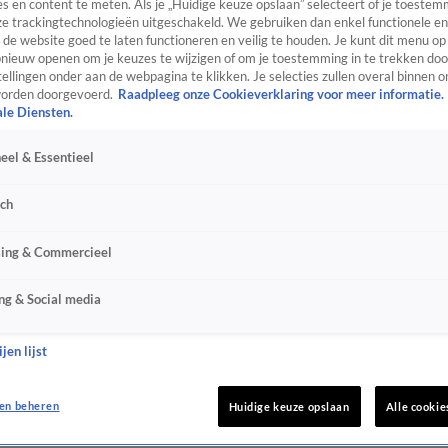
s en content te meten. Als je „Huidige keuze opslaan” selecteert of je toestemm
e trackingtechnologieën uitgeschakeld. We gebruiken dan enkel functionele en
de website goed te laten functioneren en veilig te houden. Je kunt dit menu op
ieuw openen om je keuzes te wijzigen of om je toestemming in te trekken door
ellingen onder aan de webpagina te klikken. Je selecties zullen overal binnen o
orden doorgevoerd.
Raadpleeg onze Cookieverklaring voor meer informatie.
ale Diensten.
eel & Essentieel
sch
sing & Commercieel
ng & Social media
jen lijst
en beheren
Huidige keuze opslaan
Alle cookie