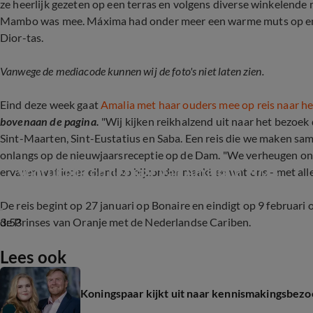
ze heerlijk gezeten op een terras en volgens diverse winkelend
Mambo was mee. Máxima had onder meer een warme muts op en d
Dior-tas.
Vanwege de mediacode kunnen wij de foto's niet laten zien.
Eind deze week gaat
Amalia met haar ouders mee op reis naar he
bovenaan de pagina.
"Wij kijken reikhalzend uit naar het bezoek 
Sint-Maarten, Sint-Eustatius en Saba. Een reis die we maken sa
onlangs op de nieuwjaarsreceptie op de Dam. "We verheugen ons
Vooruitblik op het jaar van Amalia in 2023
ervaren wat ieder eiland zo bijzonder maakt en wat ons - met alle v
De reis begint op 27 januari op Bonaire en eindigt op 9 februari
3:53
de Prinses van Oranje met de Nederlandse Cariben.
Lees ook
Koningspaar kijkt uit naar kennismakingsbezo