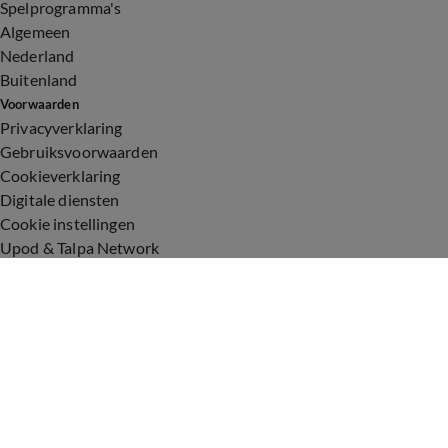
Spelprogramma's
Algemeen
Nederland
Buitenland
Voorwaarden
Privacyverklaring
Gebruiksvoorwaarden
Cookieverklaring
Digitale diensten
Cookie instellingen
Upod & Talpa Network
Adverteren
Vacatures
Publieksservice
Toegankelijkheid
Over ons
Neem contact op
+31 (0)6 - 549 628 21
show@talpanetwork.com