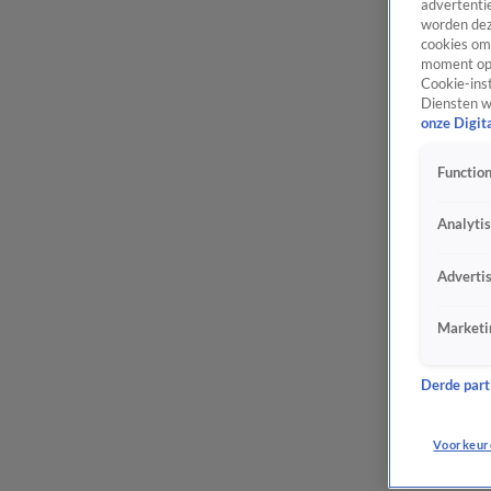
advertentie
worden dez
cookies om 
moment opn
Cookie-inst
Diensten w
onze Digit
Function
Analyti
Adverti
Marketi
Derde parti
Voorkeur