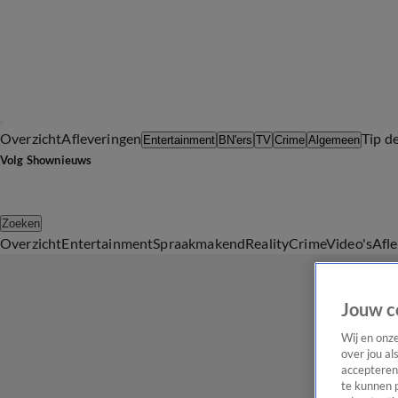
Overzicht
Afleveringen
Tip d
Entertainment
BN'ers
TV
Crime
Algemeen
Volg Shownieuws
Zoeken
Overzicht
Entertainment
Spraakmakend
Reality
Crime
Video's
Afl
Jouw c
Wij en onz
over jou al
accepteren
te kunnen 