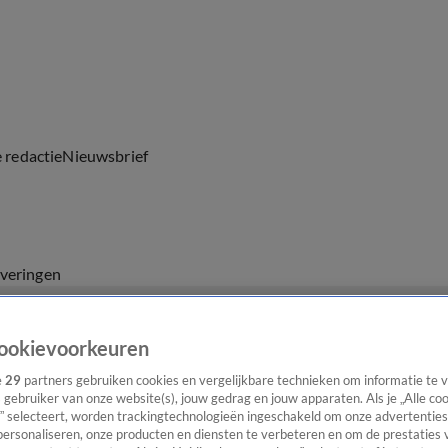
e redactie
Nieuwsbrief
everingen
ookievoorkeuren
e
29
partners gebruiken cookies en vergelijkbare technieken om informatie te
s gebruiker van onze website(s), jouw gedrag en jouw apparaten. Als je „Alle co
” selecteert, worden trackingtechnologieën ingeschakeld om onze advertenties
personaliseren, onze producten en diensten te verbeteren en om de prestaties 