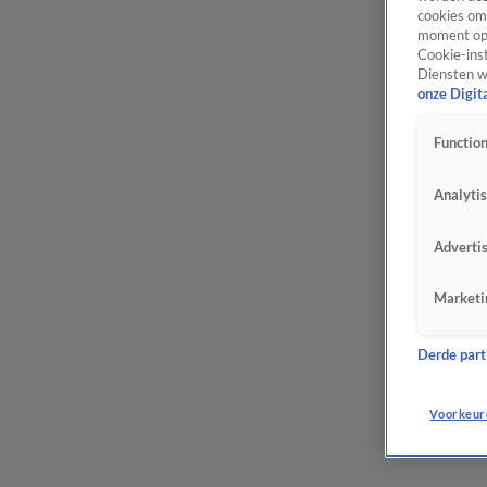
cookies om 
moment opn
Cookie-inst
Diensten w
onze Digit
Function
Analyti
Adverti
Marketi
Derde parti
Voorkeur