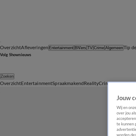
Overzicht
Afleveringen
Tip d
Entertainment
BN'ers
TV
Crime
Algemeen
Volg Shownieuws
Zoeken
Overzicht
Entertainment
Spraakmakend
Reality
Crime
Video's
Afl
Jouw c
Wij en onz
over jou al
accepteren
te kunnen 
advertentie
worden dez