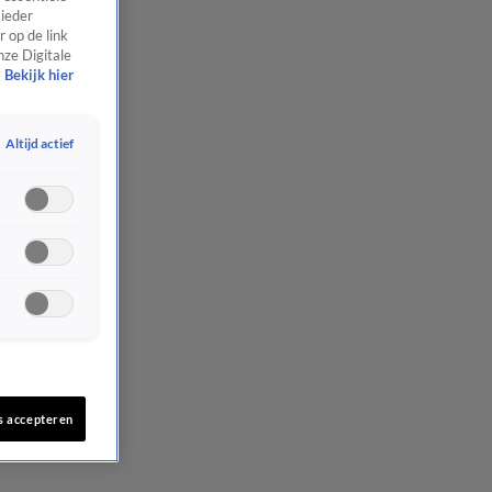
 ieder
 op de link
nze Digitale
Bekijk hier
Altijd actief
s accepteren