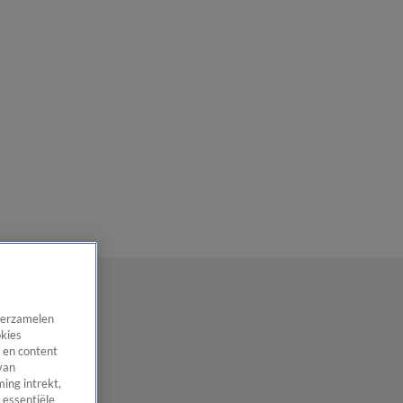
 verzamelen
okies
 en content
van
ing intrekt,
 essentiële