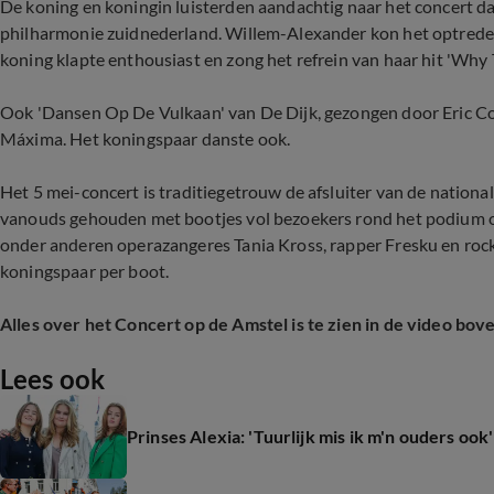
De koning en koningin luisterden aandachtig naar het concert d
philharmonie zuidnederland. Willem-Alexander kon het optred
koning klapte enthousiast en zong het refrein van haar hit 'Why
Ook 'Dansen Op De Vulkaan' van De Dijk, gezongen door Eric 
Máxima. Het koningspaar danste ook.
Het 5 mei-concert is traditiegetrouw de afsluiter van de nationa
vanouds gehouden met bootjes vol bezoekers rond het podium o
onder anderen operazangeres Tania Kross, rapper Fresku en roc
koningspaar per boot.
Alles over het Concert op de Amstel is te zien in de video bov
Lees ook
Prinses Alexia: 'Tuurlijk mis ik m'n ouders ook'