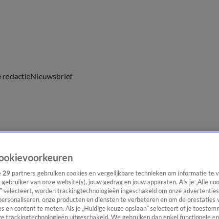
e redactie
Nieuwsbrief
everingen
ookievoorkeuren
e
29
partners gebruiken cookies en vergelijkbare technieken om informatie te
s gebruiker van onze website(s), jouw gedrag en jouw apparaten. Als je „Alle co
” selecteert, worden trackingtechnologieën ingeschakeld om onze advertenties
personaliseren, onze producten en diensten te verbeteren en om de prestaties 
s en content te meten. Als je „Huidige keuze opslaan” selecteert of je toestemm
e trackingtechnologieën uitgeschakeld. We gebruiken dan enkel functionele en