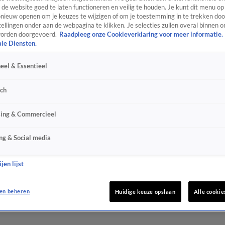
de website goed te laten functioneren en veilig te houden. Je kunt dit menu op
ieuw openen om je keuzes te wijzigen of om je toestemming in te trekken door
ellingen onder aan de webpagina te klikken. Je selecties zullen overal binnen o
orden doorgevoerd.
Raadpleeg onze Cookieverklaring voor meer informatie.
ale Diensten.
eel & Essentieel
sch
sing & Commercieel
ng & Social media
jen lijst
en beheren
Huidige keuze opslaan
Alle cookie