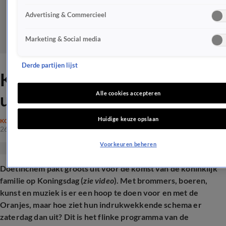
Advertising & Commercieel
Marketing & Social media
Derde partijen lijst
Koninklijke familie pakt flink
uit tijdens Koningsdag 2025
Alle cookies accepteren
Huidige keuze opslaan
KONINKLIJK HUIS
26 apr 2025, 09:21
Voorkeuren beheren
Doetinchem pakt groots uit voor de komst van de koninklijk
familie op Koningsdag (
zie video
). M
et brommers, boeren,
kunst en muziek is er een hoop te doen voor en met de
Oranjes, maar hoe ziet hun indrukwekkende schema er
zaterdag dan uit? Dit is het flinke programma van de