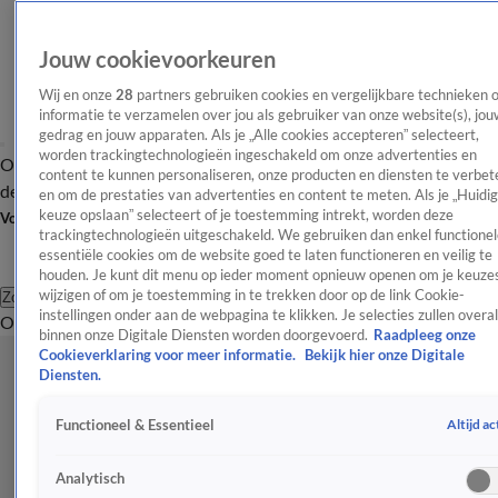
Jouw cookievoorkeuren
Wij en onze
28
partners gebruiken cookies en vergelijkbare technieken 
informatie te verzamelen over jou als gebruiker van onze website(s), jou
gedrag en jouw apparaten. Als je „Alle cookies accepteren” selecteert,
worden trackingtechnologieën ingeschakeld om onze advertenties en
Overzicht
Afleveringen
Tip
Entertainment
BN'ers
TV
Crime
Algemeen
content te kunnen personaliseren, onze producten en diensten te verbet
de redactie
Nieuwsbrief
en om de prestaties van advertenties en content te meten. Als je „Huidi
keuze opslaan” selecteert of je toestemming intrekt, worden deze
Volg Shownieuws
trackingtechnologieën uitgeschakeld. We gebruiken dan enkel functionel
essentiële cookies om de website goed te laten functioneren en veilig te
houden. Je kunt dit menu op ieder moment opnieuw openen om je keuzes
wijzigen of om je toestemming in te trekken door op de link Cookie-
Zoeken
instellingen onder aan de webpagina te klikken. Je selecties zullen overal
Overzicht
Entertainment
Spraakmakend
Reality
Crime
Video's
Afl
binnen onze Digitale Diensten worden doorgevoerd.
Raadpleeg onze
Cookieverklaring voor meer informatie.
Bekijk hier onze Digitale
Diensten.
Altijd ac
Functioneel & Essentieel
Analytisch