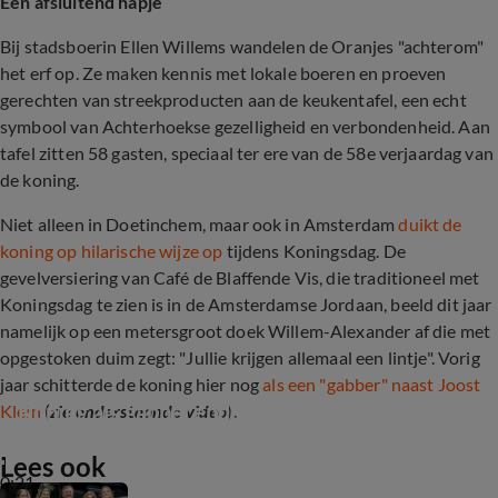
Een afsluitend hapje
Bij stadsboerin Ellen Willems wandelen de Oranjes "achterom"
het erf op. Ze maken kennis met lokale boeren en proeven
gerechten van streekproducten aan de keukentafel, een echt
symbool van Achterhoekse gezelligheid en verbondenheid. Aan
tafel zitten 58 gasten, speciaal ter ere van de 58e verjaardag van
de koning.
Niet alleen in Doetinchem, maar ook in Amsterdam
duikt de
koning op hilarische wijze op
tijdens Koningsdag. De
gevelversiering van Café de Blaffende Vis, die traditioneel met
Koningsdag te zien is in de Amsterdamse Jordaan, beeld dit jaar
namelijk op een metersgroot doek Willem-Alexander af die met
opgestoken duim zegt: "Jullie krijgen allemaal een lintje". Vorig
jaar schitterde de koning hier nog
als een "gabber" naast Joost
Koning als gabberende Joost Klein
Klein
(
zie onderstaande video
).
Lees ook
0:21