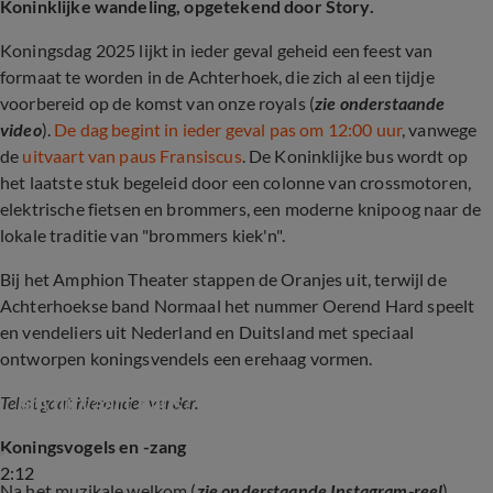
Koninklijke wandeling, opgetekend door Story.
Koningsdag 2025 lijkt in ieder geval geheid een feest van
formaat te worden in de Achterhoek, die zich al een tijdje
voorbereid op de komst van onze royals (
zie onderstaande
video
).
De dag begint in ieder geval pas om 12:00 uur
, vanwege
de
uitvaart van paus Fransiscus
. De Koninklijke bus wordt op
het laatste stuk begeleid door een colonne van crossmotoren,
elektrische fietsen en brommers, een moderne knipoog naar de
lokale traditie van "brommers kiek'n".
Bij het Amphion Theater stappen de Oranjes uit, terwijl de
Achterhoekse band Normaal het nummer Oerend Hard speelt
en vendeliers uit Nederland en Duitsland met speciaal
ontworpen koningsvendels een erehaag vormen.
Gaat het koningsfeest in Doetinchem wel door 
om uitvaart paus?
Tekst gaat hieronder verder.
Koningsvogels en -zang
2:12
Na het muzikale welkom (
zie onderstaande Instagram-reel
)